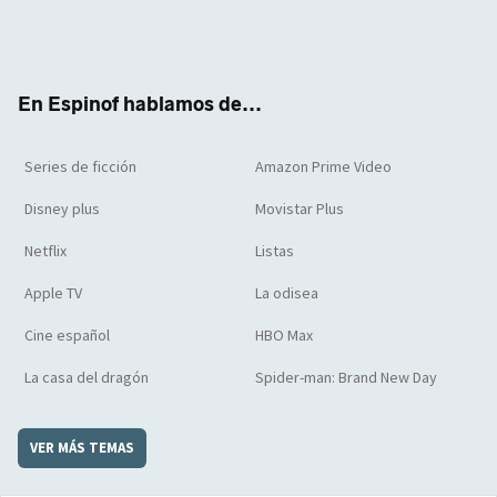
Twit
Face
Yout
Inst
RSS
Flip
ter
boo
ube
agra
boar
k
m
d
En Espinof hablamos de...
Series de ficción
Amazon Prime Video
Disney plus
Movistar Plus
Netflix
Listas
Apple TV
La odisea
Cine español
HBO Max
La casa del dragón
Spider-man: Brand New Day
VER MÁS TEMAS