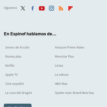
Síguenos
Twit
Face
Yout
Inst
RSS
Flip
ter
boo
ube
agra
boar
k
m
d
En Espinof hablamos de...
Series de ficción
Amazon Prime Video
Disney plus
Movistar Plus
Netflix
Listas
Apple TV
La odisea
Cine español
HBO Max
La casa del dragón
Spider-man: Brand New Day