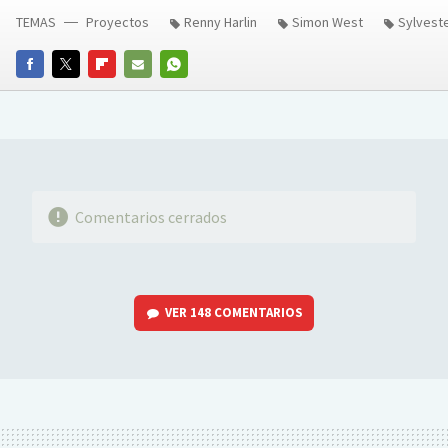
TEMAS
Proyectos
Renny Harlin
Simon West
Sylveste
FACEBOOK
TWITTER
FLIPBOARD
E-
WHATSAPP
MAIL
Comentarios cerrados
VER
148 COMENTARIOS