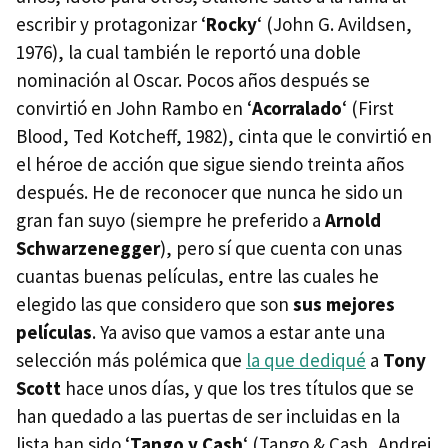
escribir y protagonizar ‘
Rocky
‘ (John G. Avildsen,
1976), la cual también le reportó una doble
nominación al Oscar. Pocos años después se
convirtió en John Rambo en ‘
Acorralado
‘ (First
Blood, Ted Kotcheff, 1982), cinta que le convirtió en
el héroe de acción que sigue siendo treinta años
después. He de reconocer que nunca he sido un
gran fan suyo (siempre he preferido a
Arnold
Schwarzenegger
), pero sí que cuenta con unas
cuantas buenas películas, entre las cuales he
elegido las que considero que son
sus mejores
películas
. Ya aviso que vamos a estar ante una
selección más polémica que
la que dediqué
a
Tony
Scott
hace unos días, y que los tres títulos que se
han quedado a las puertas de ser incluidas en la
lista han sido ‘
Tango y Cash
‘ (Tango & Cash, Andrei