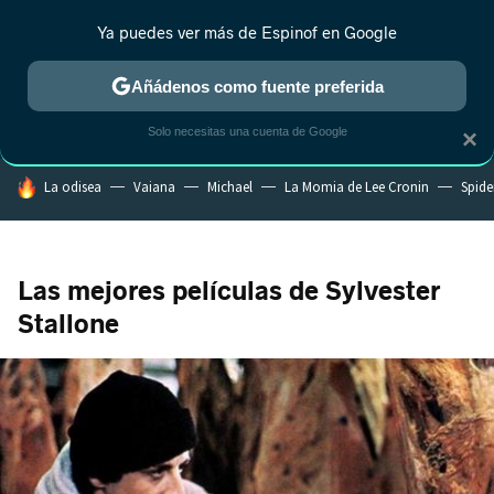
Ya puedes ver más de Espinof en Google
CRÍTICA
ESTRENOS
REALITY
ANIME
RANKINGS CINE
RA
Añádenos como fuente preferida
Solo necesitas una cuenta de Google
×
HOY SE HABLA DE
La odisea
Vaiana
Michael
La Momia de Lee Cronin
Spide
Las mejores películas de Sylvester
Stallone