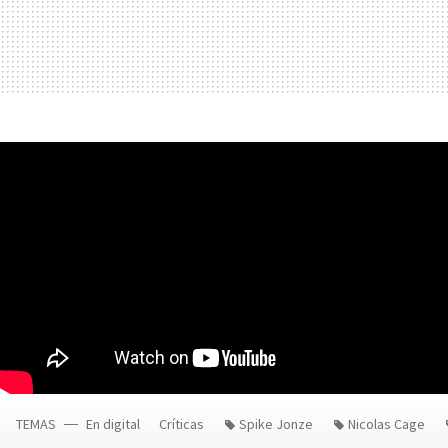
TEMAS
En digital
Críticas
Spike Jonze
Nicolas Cage