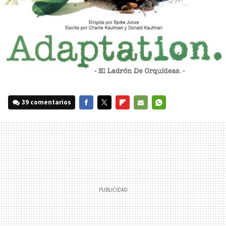
39 comentarios
FACEBOOK
TWITTER
FLIPBOARD
E-
WHATSAPP
MAIL