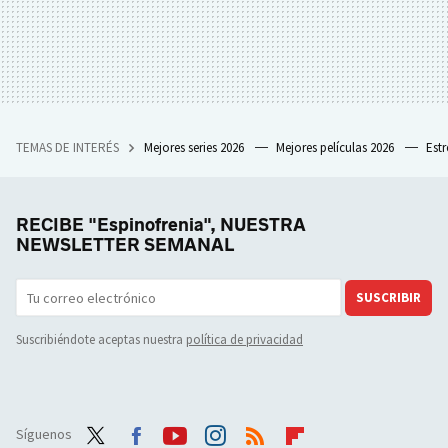
TEMAS DE INTERÉS
Mejores series 2026
Mejores películas 2026
Est
RECIBE "Espinofrenia", NUESTRA
NEWSLETTER SEMANAL
SUSCRIBIR
Suscribiéndote aceptas nuestra
política de privacidad
Síguenos