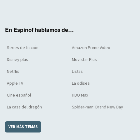
Twit
Face
Yout
Inst
RSS
Flip
ter
boo
ube
agra
boar
k
m
d
En Espinof hablamos de...
Series de ficción
Amazon Prime Video
Disney plus
Movistar Plus
Netflix
Listas
Apple TV
La odisea
Cine español
HBO Max
La casa del dragón
Spider-man: Brand New Day
VER MÁS TEMAS