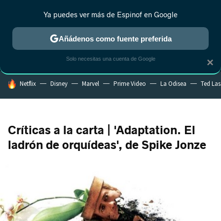
Ya puedes ver más de Espinof en Google
MENÚ
NUEVO
Añádenos como fuente preferida
CRÍTICA
ESTRENOS
REALITY
ANIME
RANKINGS CINE
RA
Solo necesitas una cuenta de Google
×
HOY SE HABLA DE
Netflix
Disney
Marvel
Prime Video
La Odisea
Ted La
Críticas a la carta | 'Adaptation. El
ladrón de orquídeas', de Spike Jonze