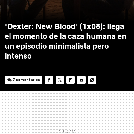
'Dexter: New Blood' (1x08): llega
el momento de la caza humana en
un episodio minimalista pero
intenso
7 comentarios
FACEBOOK
TWITTER
FLIPBOARD
E-
WHATSAPP
MAIL