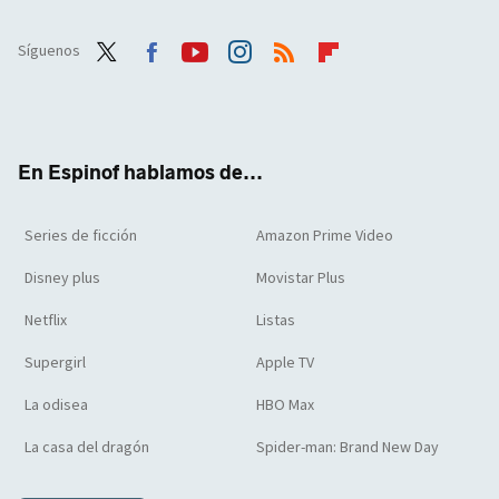
Síguenos
Twit
Face
Yout
Inst
RSS
Flip
ter
boo
ube
agra
boar
k
m
d
En Espinof hablamos de...
Series de ficción
Amazon Prime Video
Disney plus
Movistar Plus
Netflix
Listas
Supergirl
Apple TV
La odisea
HBO Max
La casa del dragón
Spider-man: Brand New Day