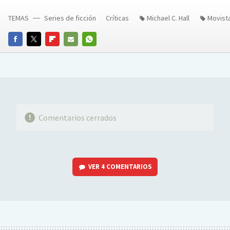
TEMAS
Series de ficción
Críticas
Michael C. Hall
Movista
FACEBOOK
TWITTER
FLIPBOARD
E-
WHATSAPP
MAIL
Comentarios cerrados
VER
4 COMENTARIOS