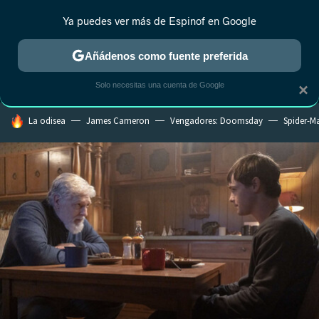
Ya puedes ver más de Espinof en Google
MENÚ
NUEVO
Añádenos como fuente preferida
CRÍTICA
ESTRENOS
REALITY
ANIME
RANKINGS CINE
RA
Solo necesitas una cuenta de Google
×
HOY SE HABLA DE
La odisea
James Cameron
Vengadores: Doomsday
Spider-M