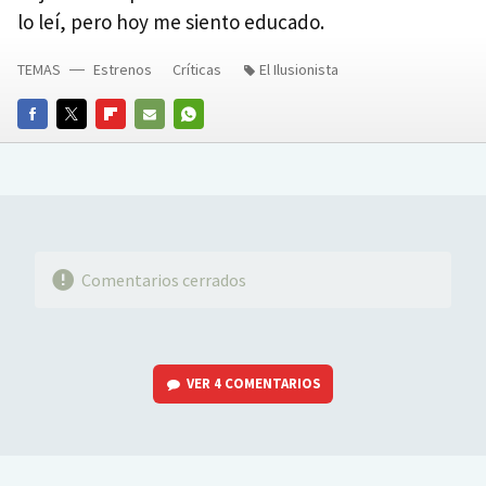
lo leí, pero hoy me siento educado.
TEMAS
Estrenos
Críticas
El Ilusionista
FACEBOOK
TWITTER
FLIPBOARD
E-
WHATSAPP
MAIL
Comentarios cerrados
VER
4 COMENTARIOS