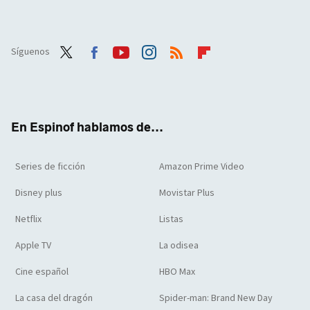
Síguenos
Twit
Face
Yout
Inst
RSS
Flip
ter
boo
ube
agra
boar
k
m
d
En Espinof hablamos de...
Series de ficción
Amazon Prime Video
Disney plus
Movistar Plus
Netflix
Listas
Apple TV
La odisea
Cine español
HBO Max
La casa del dragón
Spider-man: Brand New Day