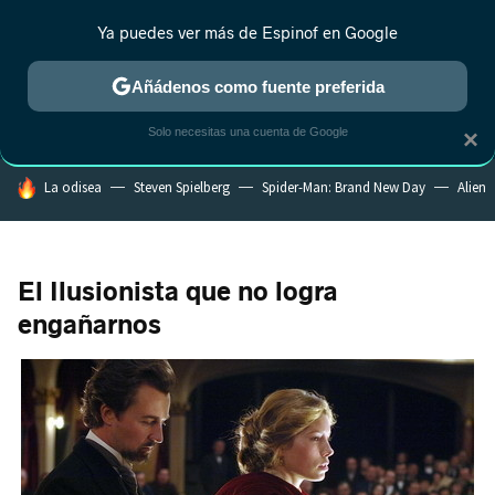
Ya puedes ver más de Espinof en Google
CRÍTICA
ESTRENOS
REALITY
ANIME
RANKINGS CINE
RA
Añádenos como fuente preferida
Solo necesitas una cuenta de Google
×
HOY SE HABLA DE
La odisea
Steven Spielberg
Spider-Man: Brand New Day
Alien
El Ilusionista que no logra
engañarnos