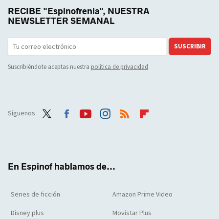
RECIBE "Espinofrenia", NUESTRA
NEWSLETTER SEMANAL
SUSCRIBIR
Suscribiéndote aceptas nuestra
política de privacidad
Síguenos
Twit
Face
Yout
Inst
RSS
Flip
ter
boo
ube
agra
boar
k
m
d
En Espinof hablamos de...
Series de ficción
Amazon Prime Video
Disney plus
Movistar Plus