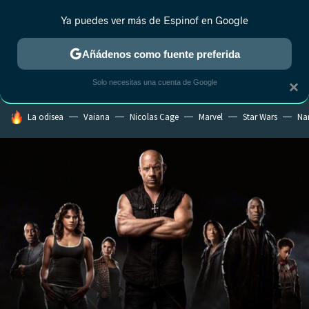
Ya puedes ver más de Espinof en Google
CRÍTICA
ESTRENOS
REALITY
ANIME
RANKINGS CINE
RA
Añádenos como fuente preferida
Solo necesitas una cuenta de Google
×
HOY SE HABLA DE
La odisea
Vaiana
Nicolas Cage
Marvel
Star Wars
Na