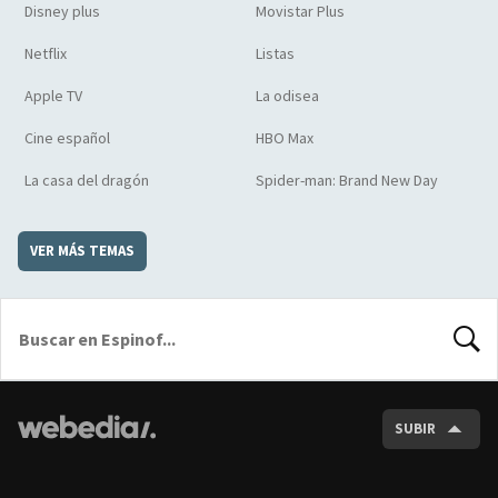
Disney plus
Movistar Plus
Netflix
Listas
Apple TV
La odisea
Cine español
HBO Max
La casa del dragón
Spider-man: Brand New Day
VER MÁS TEMAS
BUSCA
SUBIR