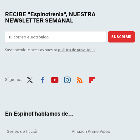
RECIBE "Espinofrenia", NUESTRA
NEWSLETTER SEMANAL
SUSCRIBIR
Suscribiéndote aceptas nuestra
política de privacidad
Síguenos
Twit
Face
Yout
Inst
RSS
Flip
ter
boo
ube
agra
boar
k
m
d
En Espinof hablamos de...
Series de ficción
Amazon Prime Video