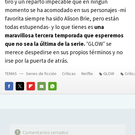
tiro y un reparto impecable que en ningún
momento se ha acomodado en sus personajes -mi
favorita siempre ha sido Alison Brie, pero están
todas estupendas- y lo que tienes es
una
maravillosa tercera temporada que esperemos
que no sea la última de la serie.
‘GLOW’ se
merece despedirse en sus propios términos y no
irse por la puerta de atrás.
TEMAS
Series de ficción
Críticas
Netflix
GLOW
Críti
FACEBOOK
TWITTER
FLIPBOARD
E-
WHATSAPP
MAIL
Comentarios cerrados