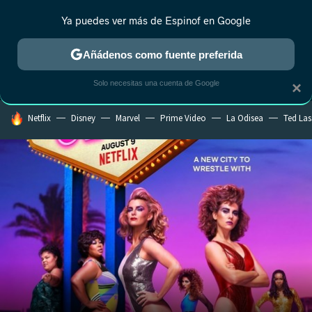
Ya puedes ver más de Espinof en Google
MENÚ
NUEVO
Añádenos como fuente preferida
CRÍTICA
ESTRENOS
REALITY
ANIME
RANKINGS CINE
RA
Solo necesitas una cuenta de Google
×
HOY SE HABLA DE
Netflix
Disney
Marvel
Prime Video
La Odisea
Ted La