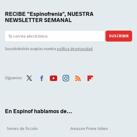
RECIBE "Espinofrenia", NUESTRA
NEWSLETTER SEMANAL
SUSCRIBIR
Suscribiéndote aceptas nuestra
política de privacidad
Síguenos
Twit
Face
Yout
Inst
RSS
Flip
ter
boo
ube
agra
boar
k
m
d
En Espinof hablamos de...
Series de ficción
Amazon Prime Video