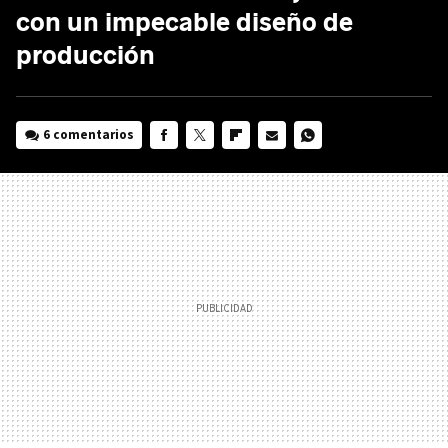
con un impecable diseño de
producción
6 comentarios
FACEBOOK
TWITTER
FLIPBOARD
E-
WHATSAPP
MAIL