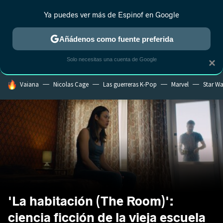
Ya puedes ver más de Espinof en Google
CRÍTICA
ESTRENOS
REALITY
ANIME
RANKINGS CINE
RA
Añádenos como fuente preferida
Solo necesitas una cuenta de Google
×
HOY SE HABLA DE
Vaiana
Nicolas Cage
Las guerreras K-Pop
Marvel
Star Wa
'La habitación (The Room)':
ciencia ficción de la vieja escuela