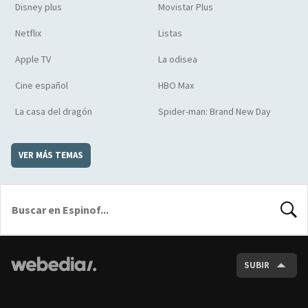
Disney plus
Movistar Plus
Netflix
Listas
Apple TV
La odisea
Cine español
HBO Max
La casa del dragón
Spider-man: Brand New Day
VER MÁS TEMAS
BUSCA
SUBIR