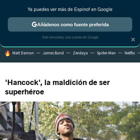
Ya puedes ver más de Espinof en Google
CRÍTICA
ESTRENOS
REALITY
ANIME
RANKINGS CINE
RA
Añádenos como fuente preferida
Solo necesitas una cuenta de Google
×
HOY SE HABLA DE
Matt Damon
James Bond
Zendaya
Spider-Man
Netflix
'Hancock', la maldición de ser
superhéroe