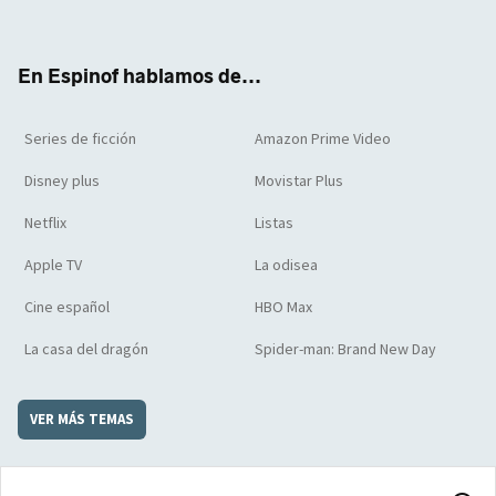
ter
boo
ube
agra
boar
k
m
d
En Espinof hablamos de...
Series de ficción
Amazon Prime Video
Disney plus
Movistar Plus
Netflix
Listas
Apple TV
La odisea
Cine español
HBO Max
La casa del dragón
Spider-man: Brand New Day
VER MÁS TEMAS