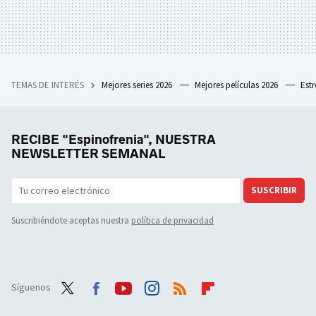
TEMAS DE INTERÉS
Mejores series 2026
Mejores películas 2026
Est
RECIBE "Espinofrenia", NUESTRA
NEWSLETTER SEMANAL
SUSCRIBIR
Suscribiéndote aceptas nuestra
política de privacidad
Síguenos
Twit
Face
Yout
Inst
RSS
Flip