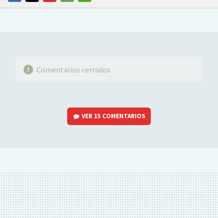
FACEBOOK
TWITTER
FLIPBOARD
E-
WHATSAPP
MAIL
Comentarios cerrados
VER
15 COMENTARIOS