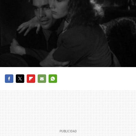
FACEBOOK
TWITTER
FLIPBOARD
E-
WHATSAPP
MAIL