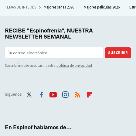
TEMAS DE INTERÉS
Mejores series 2026
Mejores películas 2026
Est
RECIBE "Espinofrenia", NUESTRA
NEWSLETTER SEMANAL
SUSCRIBIR
Suscribiéndote aceptas nuestra
política de privacidad
Síguenos
Twit
Face
Yout
Inst
RSS
Flip
ter
boo
ube
agra
boar
k
m
d
En Espinof hablamos de...