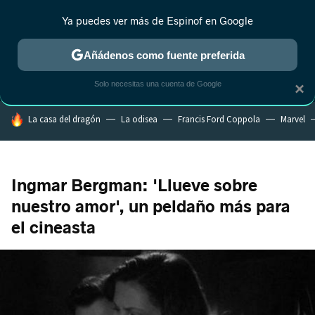
Ya puedes ver más de Espinof en Google
MENÚ
NUEVO
Añádenos como fuente preferida
CRÍTICA
ESTRENOS
REALITY
ANIME
RANKINGS CINE
RA
Solo necesitas una cuenta de Google
×
HOY SE HABLA DE
La casa del dragón
La odisea
Francis Ford Coppola
Marvel
Ingmar Bergman: 'Llueve sobre
nuestro amor', un peldaño más para
el cineasta