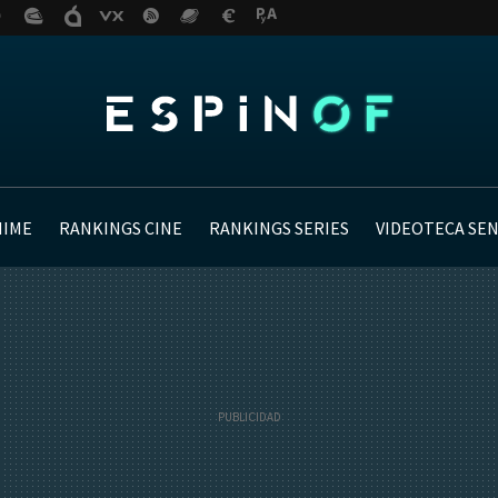
NIME
RANKINGS CINE
RANKINGS SERIES
VIDEOTECA SE