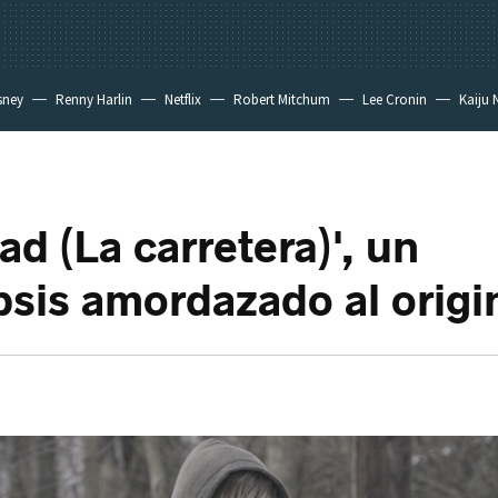
sney
Renny Harlin
Netflix
Robert Mitchum
Lee Cronin
Kaiju 
d (La carretera)', un
psis amordazado al origi