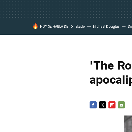
HOY SE HABLA DE
Blade
Michael Douglas
Di
'The Roa
apocali
FACEBOOK
TWITTER
FLIPBOARD
E-
MAIL