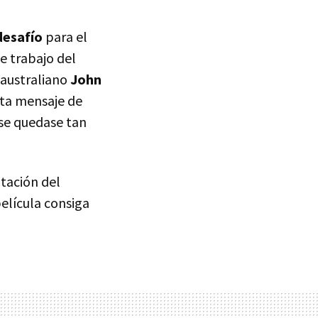
desafío
para el
e trabajo del
 australiano
John
sta mensaje de
se quedase tan
tación del
película consiga