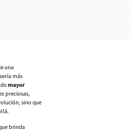
de una
 sería más
gado
mayor
s preciosas,
olución, sino que
llá.
 que brinda