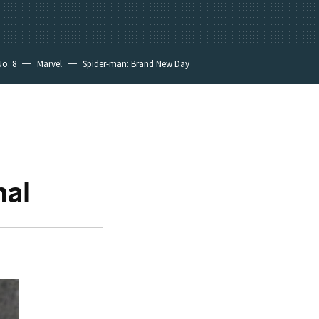
No. 8
Marvel
Spider-man: Brand New Day
nal