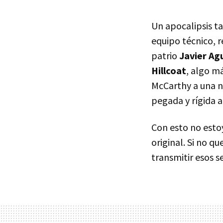
Un apocalipsis t
equipo técnico, 
patrio
Javier Ag
Hillcoat
, algo m
McCarthy a una n
pegada y rígida a
Con esto no esto
original. Si no q
transmitir esos s