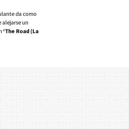
lante da como
 alejarse un
en
‘The Road (La