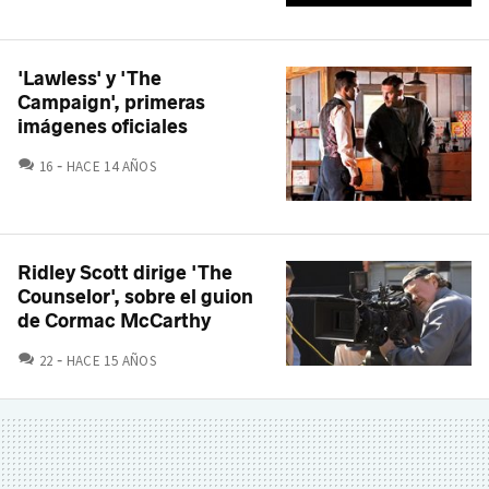
'Lawless' y 'The
Campaign', primeras
imágenes oficiales
COMENTARIOS
16
HACE 14 AÑOS
Ridley Scott dirige 'The
Counselor', sobre el guion
de Cormac McCarthy
COMENTARIOS
22
HACE 15 AÑOS