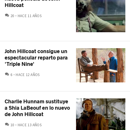
Hillcoat
COMENTARIOS
20
HACE 11 AÑOS
John Hillcoat consigue un
espectacular reparto para
'Triple Nine'
COMENTARIOS
6
HACE 12 AÑOS
Charlie Hunnam sustituye
a Shia LaBeouf en lo nuevo
de John Hillcoat
COMENTARIOS
10
HACE 13 AÑOS