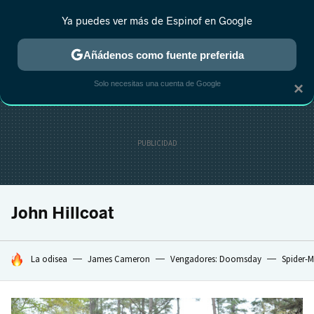
Ya puedes ver más de Espinof en Google
CRÍTICA
ESTRENOS
REALITY
ANIME
RANKINGS CINE
RA
Añádenos como fuente preferida
Solo necesitas una cuenta de Google
×
John Hillcoat
HOY SE HABLA DE
La odisea
James Cameron
Vengadores: Doomsday
Spider-