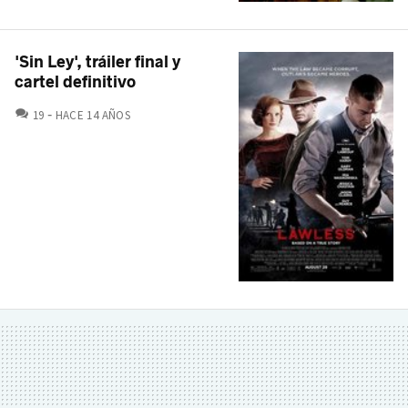
'Sin Ley', tráiler final y
cartel definitivo
COMENTARIOS
19
HACE 14 AÑOS