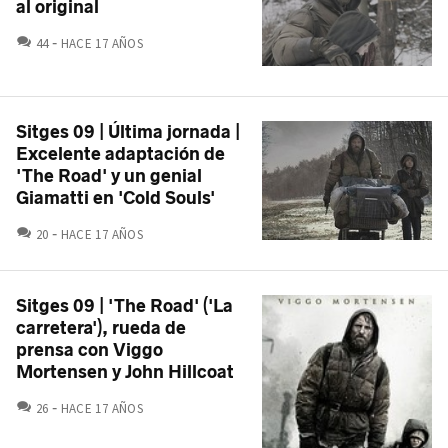
al original
COMENTARIOS
44
HACE 17 AÑOS
Sitges 09 | Última jornada |
Excelente adaptación de
'The Road' y un genial
Giamatti en 'Cold Souls'
COMENTARIOS
20
HACE 17 AÑOS
Sitges 09 | 'The Road' ('La
carretera'), rueda de
prensa con Viggo
Mortensen y John Hillcoat
COMENTARIOS
26
HACE 17 AÑOS