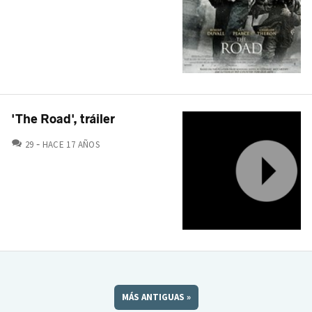
'The Road', tráiler
COMENTARIOS
29
HACE 17 AÑOS
MÁS ANTIGUAS
»