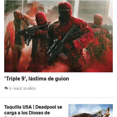
'Triple 9', lástima de guion
COMENTARIOS
5
HACE 10 AÑOS
Taquilla USA | Deadpool se
carga a los Dioses de