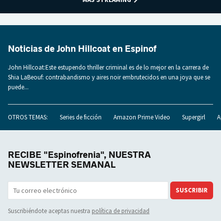
Noticias de John Hillcoat en Espinof
John Hillcoat:Este estupendo thriller criminal es de lo mejor en la carrera de
Shia LaBeouf: contrabandismo y aires noir embrutecidos en una joya que se
puede...
OTROS TEMAS:
Series de ficción
Amazon Prime Video
Supergirl
A
RECIBE "Espinofrenia", NUESTRA
NEWSLETTER SEMANAL
SUSCRIBIR
Suscribiéndote aceptas nuestra
política de privacidad