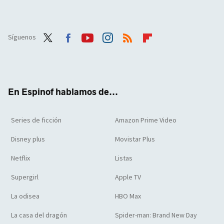
Síguenos
Twit
Face
Yout
Inst
RSS
Flip
ter
boo
ube
agra
boar
k
m
d
En Espinof hablamos de...
Series de ficción
Amazon Prime Video
Disney plus
Movistar Plus
Netflix
Listas
Supergirl
Apple TV
La odisea
HBO Max
La casa del dragón
Spider-man: Brand New Day