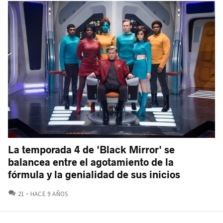
La temporada 4 de 'Black Mirror' se
balancea entre el agotamiento de la
fórmula y la genialidad de sus inicios
COMENTARIOS
21
HACE 9 AÑOS