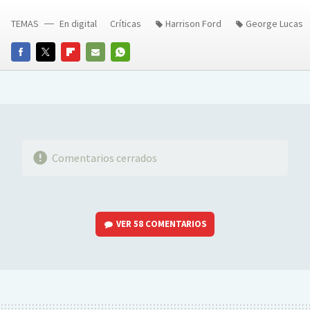
TEMAS
En digital
Críticas
Harrison Ford
George Lucas
FACEBOOK
TWITTER
FLIPBOARD
E-
WHATSAPP
MAIL
Comentarios cerrados
VER
58 COMENTARIOS