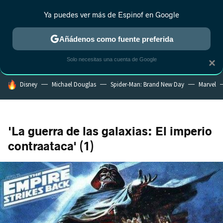
Ya puedes ver más de Espinof en Google
CRÍTICA
ESTRENOS
REALITY
ANIME
RANKINGS CINE
RA
Añádenos como fuente preferida
Solo necesitas una cuenta de Google
×
HOY SE HABLA DE
Disney
Michael Douglas
Spider-Man: Brand New Day
Marvel
'La guerra de las galaxias: El imperio
contraataca' (1)