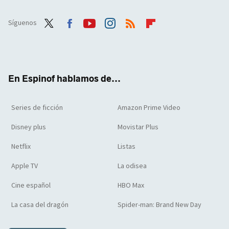
Síguenos
Twit
Face
Yout
Inst
RSS
Flip
ter
boo
ube
agra
boar
k
m
d
En Espinof hablamos de...
Series de ficción
Amazon Prime Video
Disney plus
Movistar Plus
Netflix
Listas
Apple TV
La odisea
Cine español
HBO Max
La casa del dragón
Spider-man: Brand New Day