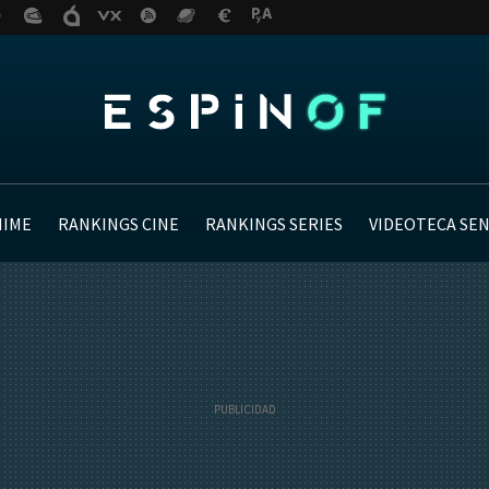
NIME
RANKINGS CINE
RANKINGS SERIES
VIDEOTECA SE