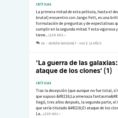
CRÍTICAS
La primera mitad de esta película, hasta el dec
brutal) encuentro con Jango Fett, es una bril
formulación de preguntas y de expectativas qu
cumplir en la segunda mitad. Y esta vigorosa y
tiene...
LEER MÁS »
COMENTARIOS
64
ADRIÁN MASSANET
HACE 16 AÑOS
'La guerra de las galaxias:
ataque de los clones' (1)
CRÍTICAS
Tras la decepción (que aunque no fue total, sí
que supuso &#8216;La amenaza fantasma&#82
llegó, tres años después, la segunda parte, el 
que sería titulado &#8216;El ataque de los cl
La...
LEER MÁS »