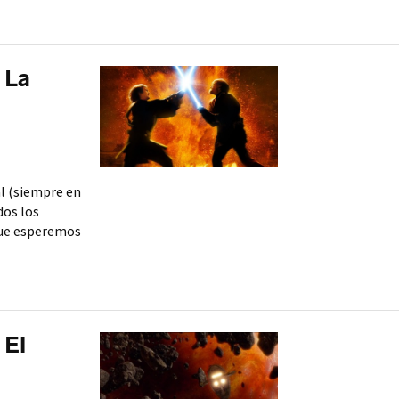
 La
al (siempre en
dos los
que esperemos
 El