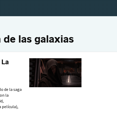
 de las galaxias
 La
o de la saga
on la
id,
 película),