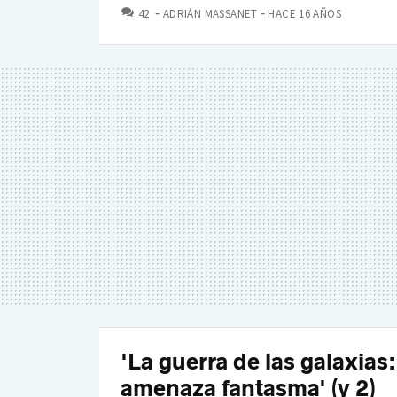
COMENTARIOS
42
ADRIÁN MASSANET
HACE 16 AÑOS
'La guerra de las galaxias:
amenaza fantasma' (y 2)