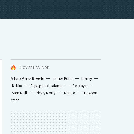
HOY SE HABLA DE
Arturo Pérez-Reverte
James Bond
Disney
Netflix
El juego del calamar
Zendaya
Sam Neill
Rick y Morty
Naruto
Dawson
crece