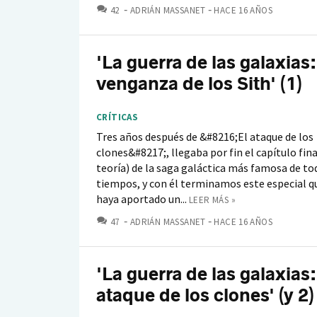
COMENTARIOS
42
ADRIÁN MASSANET
HACE 16 AÑOS
'La guerra de las galaxias:
venganza de los Sith' (1)
CRÍTICAS
Tres años después de &#8216;El ataque de los
clones&#8217;, llegaba por fin el capítulo fin
teoría) de la saga galáctica más famosa de to
tiempos, y con él terminamos este especial 
haya aportado un...
LEER MÁS »
COMENTARIOS
47
ADRIÁN MASSANET
HACE 16 AÑOS
'La guerra de las galaxias:
ataque de los clones' (y 2)