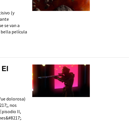
isivo (y
lante
e se van a
 bella película
 El
 fue dolorosa)
17;, nos
Episodio II,
ones&#8217;.