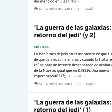
desmentido en...
LEER MÁS »
COMENTARIOS
69
ADRIÁN MASSANET
HACE 16 AÑOS
'La guerra de las galaxias:
retorno del jedi' (y 2)
CRÍTICAS
Lo habíamos dejado en el momento en que Lu
de que Leia es su hermana, y cuando la flota r
reúne para un intento desesperado de acabar c
de la Muerte, igual que en &#8216;Una nueva
esperanza&#8217;,...
LEER MÁS »
COMENTARIOS
54
ADRIÁN MASSANET
HACE 16 AÑOS
'La guerra de las galaxias:
retorno del jedi' (1)