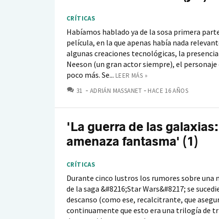
CRÍTICAS
Habíamos hablado ya de la sosa primera parte
película, en la que apenas había nada relevant
algunas creaciones tecnológicas, la presencia
Neeson (un gran actor siempre), el personaje
poco más. Se...
LEER MÁS »
COMENTARIOS
31
ADRIÁN MASSANET
HACE 16 AÑOS
'La guerra de las galaxias:
amenaza fantasma' (1)
CRÍTICAS
Durante cinco lustros los rumores sobre una n
de la saga &#8216;Star Wars&#8217; se sucedi
descanso (como ese, recalcitrante, que asegu
continuamente que esto era una trilogía de tr