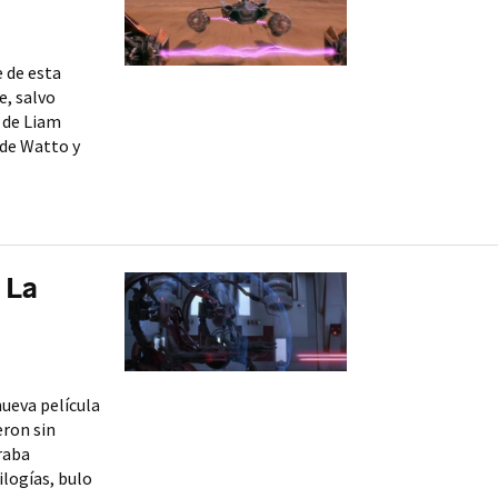
 de esta
e, salvo
 de Liam
 de Watto y
 La
ueva película
eron sin
raba
ilogías, bulo