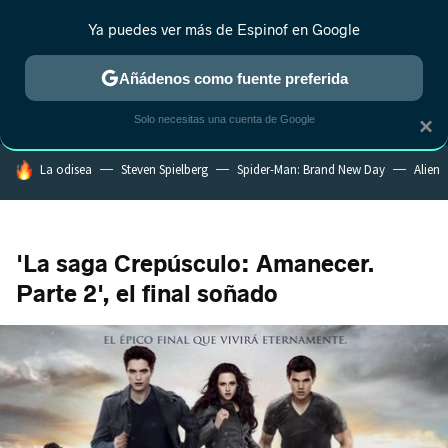
Ya puedes ver más de Espinof en Google
MENÚ
NUEVO
Añádenos como fuente preferida
CRÍTICA
ESTRENOS
REALITY
ANIME
RANKINGS CINE
RA
Solo necesitas una cuenta de Google
×
HOY SE HABLA DE
La odisea
Steven Spielberg
Spider-Man: Brand New Day
Alien
'La saga Crepúsculo: Amanecer.
Parte 2', el final soñado