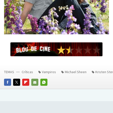
TEMAS
Críticas
Vampiros
Michael Sheen
Kristen Ste
FACEBOOK
TWITTER
FLIPBOARD
E-
WHATSAPP
MAIL