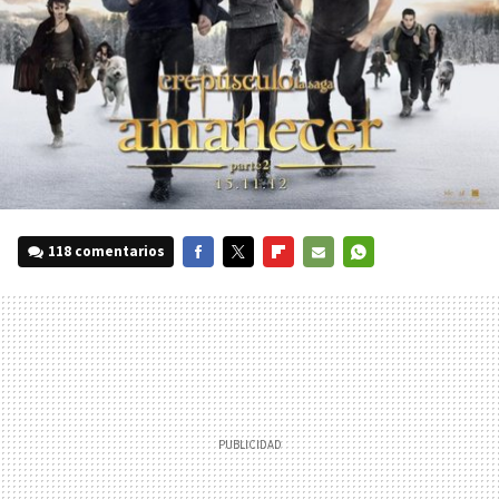
118 comentarios
FACEBOOK
TWITTER
FLIPBOARD
E-
WHATSAPP
MAIL