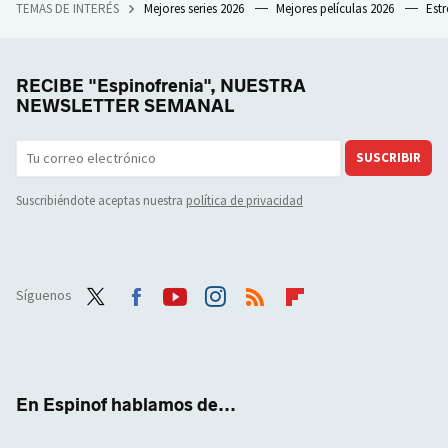
TEMAS DE INTERÉS
Mejores series 2026
Mejores películas 2026
Est
RECIBE "Espinofrenia", NUESTRA
NEWSLETTER SEMANAL
SUSCRIBIR
Suscribiéndote aceptas nuestra
política de privacidad
Síguenos
Twit
Face
Yout
Inst
RSS
Flip
ter
boo
ube
agra
boar
k
m
d
En Espinof hablamos de...