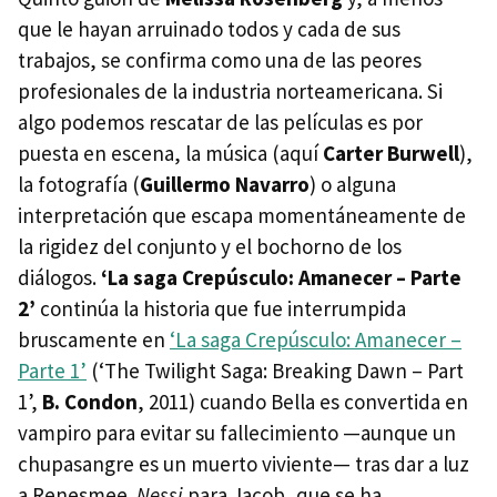
que le hayan arruinado todos y cada de sus
trabajos, se confirma como una de las peores
profesionales de la industria norteamericana. Si
algo podemos rescatar de las películas es por
puesta en escena, la música (aquí
Carter Burwell
),
la fotografía (
Guillermo Navarro
) o alguna
interpretación que escapa momentáneamente de
la rigidez del conjunto y el bochorno de los
diálogos.
‘La saga Crepúsculo: Amanecer – Parte
2’
continúa la historia que fue interrumpida
bruscamente en
‘La saga Crepúsculo: Amanecer –
Parte 1’
(‘The Twilight Saga: Breaking Dawn – Part
1’,
B. Condon
, 2011) cuando Bella es convertida en
vampiro para evitar su fallecimiento —aunque un
chupasangre es un muerto viviente— tras dar a luz
a Renesmee.
Nessi
para Jacob, que se ha