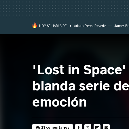
HOY SE HABLA DE
Arturo Pérez-Reverte
James B
'Lost in Space'
blanda serie de
emoción
28 comentarios