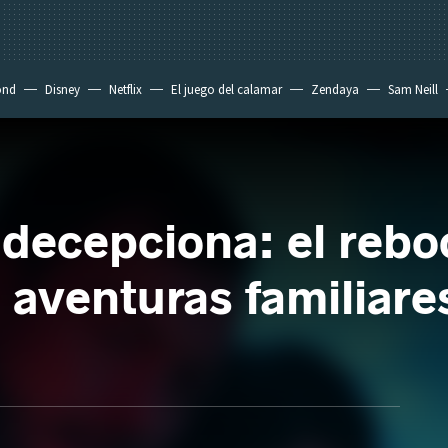
ond
Disney
Netflix
El juego del calamar
Zendaya
Sam Neill
 decepciona: el rebo
 aventuras familiare