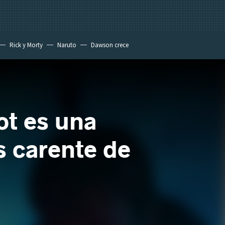
Rick y Morty
Naruto
Dawson crece
ot es una
s carente de