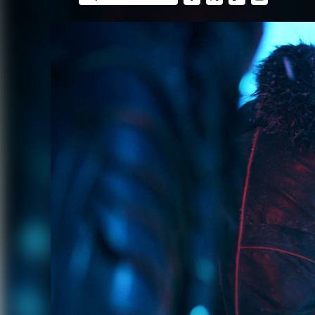
FACEBOOK
TWITTER
FLIPBOARD
E-
MAIL