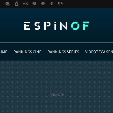
NIME
RANKINGS CINE
RANKINGS SERIES
VIDEOTECA SE