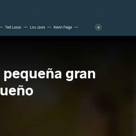
Ted Lasso
Los Javis
Kevin Feige
na pequeña gran
sueño