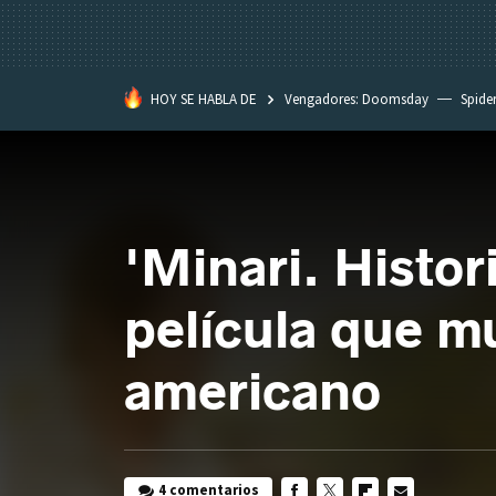
HOY SE HABLA DE
Vengadores: Doomsday
Spide
Dakota Johnson
David Lynch
'Minari. Histor
película que mu
americano
4 comentarios