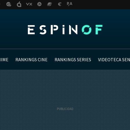
NIME
RANKINGS CINE
RANKINGS SERIES
VIDEOTECA SE