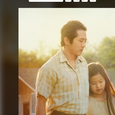
FACEBOOK
TWITTER
FLIPBOARD
E-
MAIL