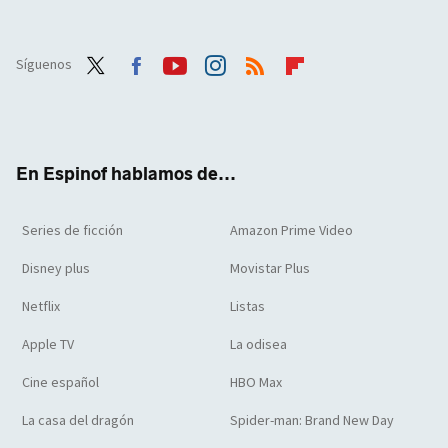
Síguenos
Twit
Face
Yout
Inst
RSS
Flip
ter
boo
ube
agra
boar
k
m
d
En Espinof hablamos de...
Series de ficción
Amazon Prime Video
Disney plus
Movistar Plus
Netflix
Listas
Apple TV
La odisea
Cine español
HBO Max
La casa del dragón
Spider-man: Brand New Day