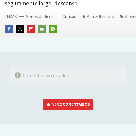
seguramente largo- descanso.
TEMAS
Series de ficción
Críticas
Peaky Blinders
Steve
FACEBOOK
TWITTER
FLIPBOARD
E-
WHATSAPP
MAIL
Comentarios cerrados
VER
2 COMENTARIOS