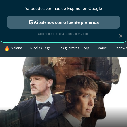
Ya puedes ver más de Espinof en Google
MENÚ
NUEVO
Añádenos como fuente preferida
CRÍTICA
ESTRENOS
REALITY
ANIME
RANKINGS CINE
RA
Solo necesitas una cuenta de Google
×
HOY SE HABLA DE
Vaiana
Nicolas Cage
Las guerreras K-Pop
Marvel
Star Wa