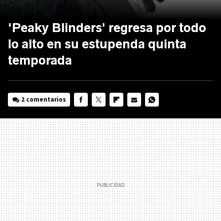
'Peaky Blinders' regresa por todo
lo alto en su estupenda quinta
temporada
2 comentarios
FACEBOOK
TWITTER
FLIPBOARD
E-
WHATSAPP
MAIL