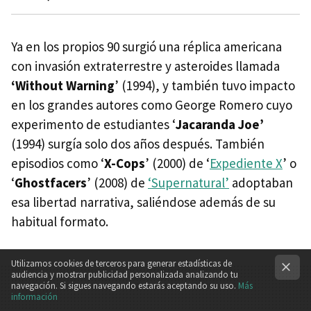
Ya en los propios 90 surgió una réplica americana
con invasión extraterrestre y asteroides llamada
‘Without Warning
’ (1994), y también tuvo impacto
en los grandes autores como George Romero cuyo
experimento de estudiantes ‘
Jacaranda Joe’
(1994) surgía solo dos años después. También
episodios como ‘
X-Cops
’ (2000) de ‘
Expediente X
’ o
‘
Ghostfacers
’ (2008) de
‘Supernatural’
adoptaban
esa libertad narrativa, saliéndose además de su
habitual formato.
Utilizamos cookies de terceros para generar estadísticas de
audiencia y mostrar publicidad personalizada analizando tu
navegación. Si sigues navegando estarás aceptando su uso.
Más
información