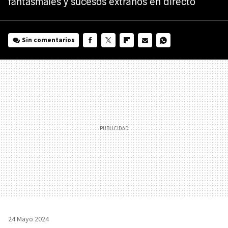
fantasmales y sucesos extraños en directo
Sin comentarios
FACEBOOK
TWITTER
FLIPBOARD
E-
WHATSAPP
MAIL
24 Mayo 2024