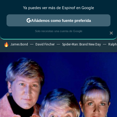
Ya puedes ver más de Espinof en Google
MENÚ
NUEVO
Añádenos como fuente preferida
CRÍTICA
ESTRENOS
REALITY
ANIME
RANKINGS CINE
RA
Solo necesitas una cuenta de Google
×
HOY SE HABLA DE
James Bond
David Fincher
Spider-Man: Brand New Day
Ralph