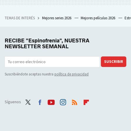
TEMAS DE INTERÉS
Mejores series 2026
Mejores películas 2026
Est
RECIBE "Espinofrenia", NUESTRA
NEWSLETTER SEMANAL
SUSCRIBIR
Suscribiéndote aceptas nuestra
política de privacidad
Síguenos
Twit
Face
Yout
Inst
RSS
Flip
ter
boo
ube
agra
boar
k
m
d