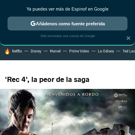
Ya puedes ver más de Espinof en Google
CRÍTICA
ESTRENOS
REALITY
ANIME
RANKINGS CINE
RA
Añádenos como fuente preferida
Solo necesitas una cuenta de Google
×
HOY SE HABLA DE
Netflix
Disney
Marvel
Prime Video
La Odisea
Ted La
'Rec 4', la peor de la saga