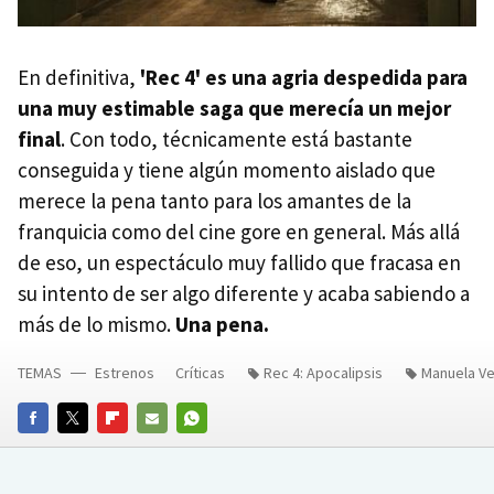
En definitiva,
'Rec 4' es una agria despedida para
una muy estimable saga que merecía un mejor
final
. Con todo, técnicamente está bastante
conseguida y tiene algún momento aislado que
merece la pena tanto para los amantes de la
franquicia como del cine gore en general. Más allá
de eso, un espectáculo muy fallido que fracasa en
su intento de ser algo diferente y acaba sabiendo a
más de lo mismo.
Una pena.
TEMAS
Estrenos
Críticas
Rec 4: Apocalipsis
Manuela Ve
FACEBOOK
TWITTER
FLIPBOARD
E-
WHATSAPP
MAIL