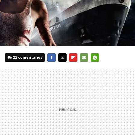
21 comentarios
FACEBOOK
TWITTER
FLIPBOARD
E-
WHATSAPP
MAIL