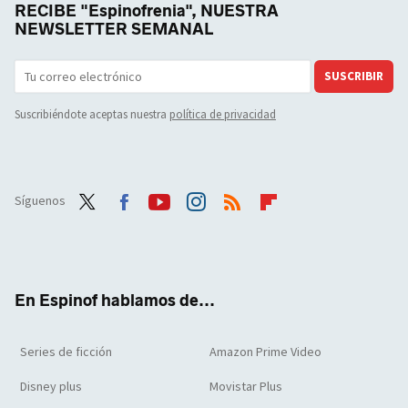
RECIBE "Espinofrenia", NUESTRA
NEWSLETTER SEMANAL
SUSCRIBIR
Suscribiéndote aceptas nuestra
política de privacidad
Síguenos
Twit
Face
Yout
Inst
RSS
Flip
ter
boo
ube
agra
boar
k
m
d
En Espinof hablamos de...
Series de ficción
Amazon Prime Video
Disney plus
Movistar Plus