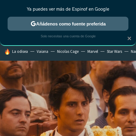
Ya puedes ver más de Espinof en Google
MENÚ
NUEVO
Añádenos como fuente preferida
CRÍTICA
ESTRENOS
REALITY
ANIME
RANKINGS CINE
RA
Solo necesitas una cuenta de Google
×
HOY SE HABLA DE
La odisea
Vaiana
Nicolas Cage
Marvel
Star Wars
Na