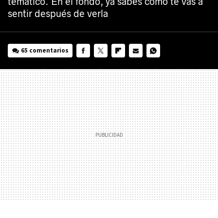
temático. En el fondo, ya sabes cómo te vas a
sentir después de verla
65 comentarios
FACEBOOK
TWITTER
FLIPBOARD
E-
WHATSAPP
MAIL