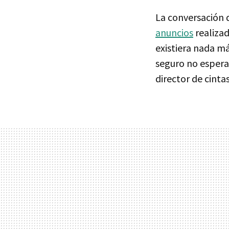
La conversación 
anuncios
realiza
existiera nada má
seguro no espera
director de cinta