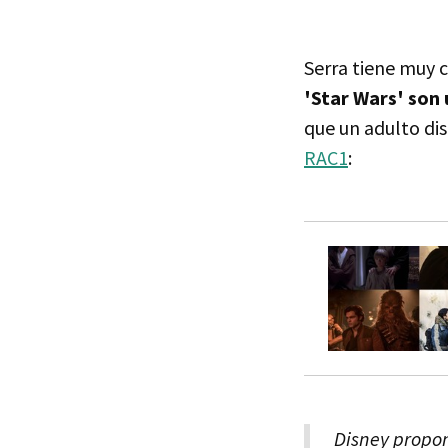
Serra tiene muy 
'Star Wars' son
que un adulto dis
RAC1
:
Disney propon