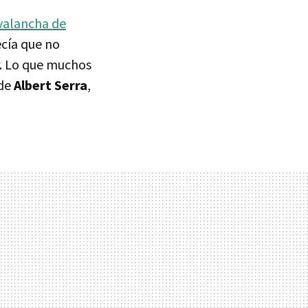
valancha de
ecía que no
ar. Lo que muchos
 de
Albert Serra
,