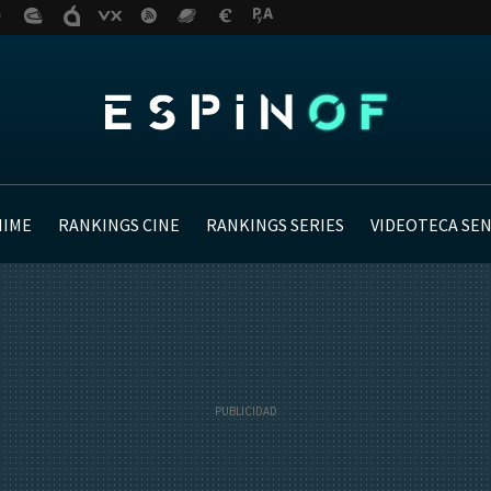
NIME
RANKINGS CINE
RANKINGS SERIES
VIDEOTECA SE