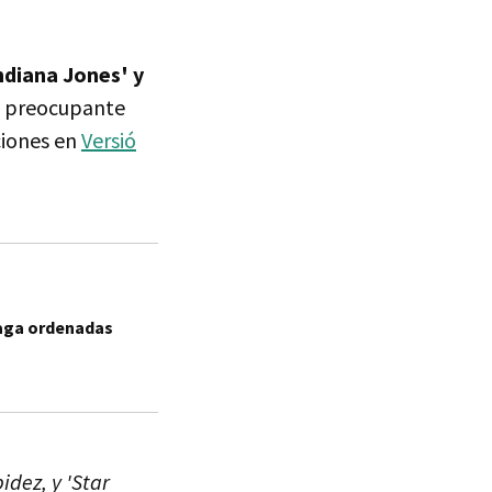
ndiana Jones' y
do preocupante
ciones en
Versió
 saga ordenadas
dez, y 'Star