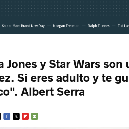
Spider-Man: Brand New Day
Morgan Freeman
Ralph Fiennes
Ted La
m
a Jones y Star Wars son 
z. Si eres adulto y te g
co". Albert Serra
FACEBOOK
TWITTER
FLIPBOARD
E-