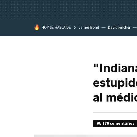
HOY SE HABLA DE
James Bond
David Fincher
Piece
Assassination Classroo
"Indian
estupide
al médi
170 comentarios