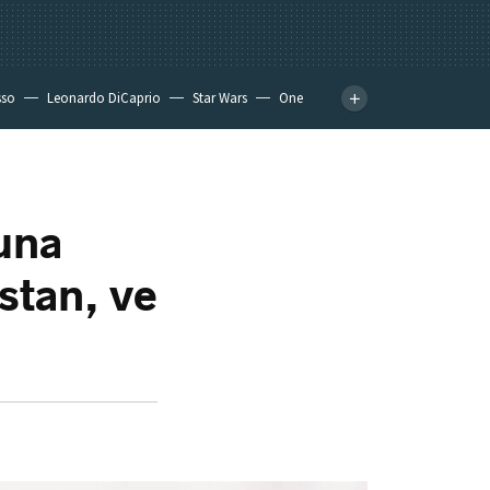
sso
Leonardo DiCaprio
Star Wars
One
una
ustan, ve