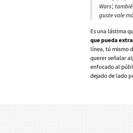
Wars', tambié
guste vale má
Es una lástima q
que pueda extra
línea, tú mismo 
querer señalar al
enfocado al públi
dejado de lado p