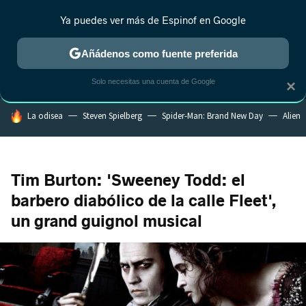
Ya puedes ver más de Espinof en Google
MENÚ
NUEVO
Añádenos como fuente preferida
CRÍTICA
ESTRENOS
REALITY
ANIME
RANKINGS CINE
RA
Solo necesitas una cuenta de Google
×
HOY SE HABLA DE
La odisea
Steven Spielberg
Spider-Man: Brand New Day
Alien
Tim Burton: 'Sweeney Todd: el
barbero diabólico de la calle Fleet',
un grand guignol musical