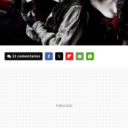
11 comentarios
FACEBOOK
TWITTER
FLIPBOARD
E-
WHATSAPP
MAIL