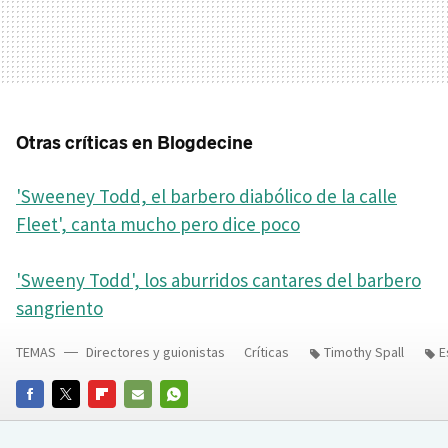
Otras críticas en Blogdecine
'Sweeney Todd, el barbero diabólico de la calle
Fleet', canta mucho pero dice poco
'Sweeny Todd', los aburridos cantares del barbero
sangriento
TEMAS
Directores y guionistas
Críticas
Timothy Spall
E
FACEBOOK
TWITTER
FLIPBOARD
E-
WHATSAPP