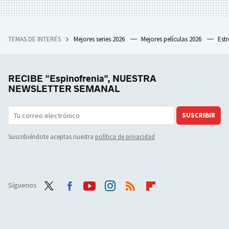
TEMAS DE INTERÉS
Mejores series 2026
Mejores películas 2026
Est
RECIBE "Espinofrenia", NUESTRA
NEWSLETTER SEMANAL
SUSCRIBIR
Suscribiéndote aceptas nuestra
política de privacidad
Síguenos
Twit
Face
Yout
Inst
RSS
Flip
ter
boo
ube
agra
boar