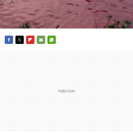
FACEBOOK
TWITTER
FLIPBOARD
E-
WHATSAPP
MAIL