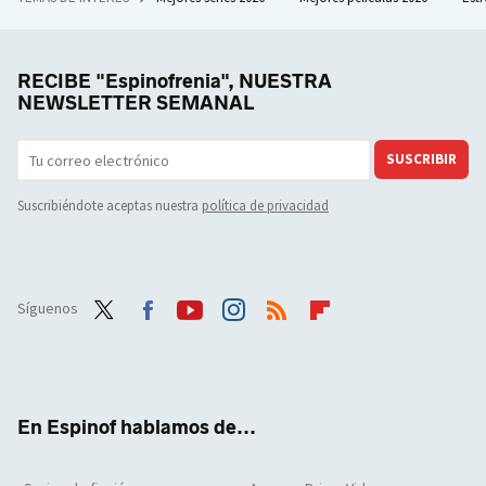
RECIBE "Espinofrenia", NUESTRA
NEWSLETTER SEMANAL
SUSCRIBIR
Suscribiéndote aceptas nuestra
política de privacidad
Síguenos
Twit
Face
Yout
Inst
RSS
Flip
ter
boo
ube
agra
boar
k
m
d
En Espinof hablamos de...