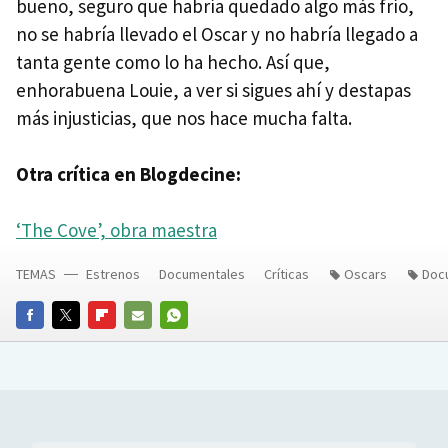
bueno, seguro que habría quedado algo más frío,
no se habría llevado el Oscar y no habría llegado a
tanta gente como lo ha hecho. Así que,
enhorabuena Louie, a ver si sigues ahí y destapas
más injusticias, que nos hace mucha falta.
Otra crítica en Blogdecine:
‘The Cove’, obra maestra
TEMAS
Estrenos
Documentales
Críticas
Oscars
Doc
FACEBOOK
TWITTER
FLIPBOARD
E-
WHATSAPP
MAIL