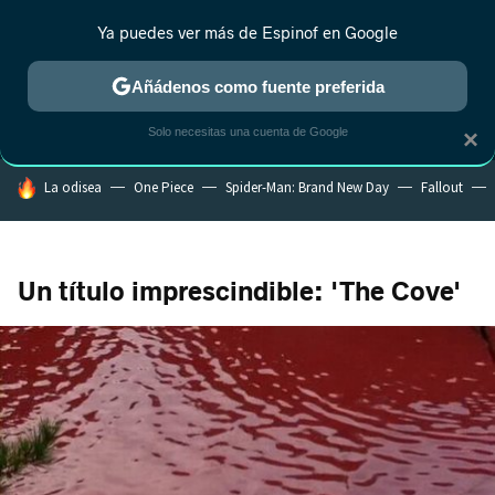
Ya puedes ver más de Espinof en Google
MENÚ
NUEVO
Añádenos como fuente preferida
CRÍTICA
ESTRENOS
REALITY
ANIME
RANKINGS CINE
RA
Solo necesitas una cuenta de Google
×
HOY SE HABLA DE
La odisea
One Piece
Spider-Man: Brand New Day
Fallout
Un título imprescindible: 'The Cove'