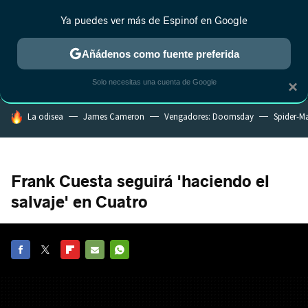
Ya puedes ver más de Espinof en Google
MENÚ
NUEVO
Añádenos como fuente preferida
CRÍTICA
ESTRENOS
REALITY
ANIME
RANKINGS CINE
RA
Solo necesitas una cuenta de Google
×
HOY SE HABLA DE
La odisea
James Cameron
Vengadores: Doomsday
Spider-M
Frank Cuesta seguirá 'haciendo el
salvaje' en Cuatro
FACEBOOK
TWITTER
FLIPBOARD
E-
WHATSAPP
MAIL