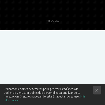
2 Diciembre 2011
Actualizado 22 Diciembre 2011, 20:18
Lorena Papí
Utilizamos cookies de terceros para generar estadísticas de
audiencia y mostrar publicidad personalizada analizando tu
navegación. Si sigues navegando estarás aceptando su uso.
Más
información
Hace dos días pudimos ver a Francisco Javier