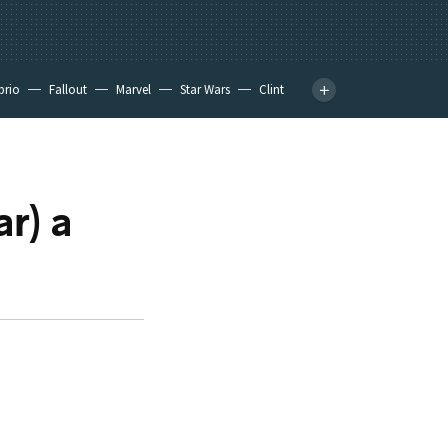
prio
Fallout
Marvel
Star Wars
Clint
ar) a