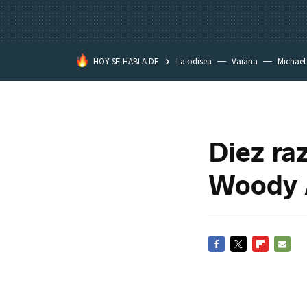
HOY SE HABLA DE
La odisea
Vaiana
Michael
Eastwood
Diez raz
Woody 
FACEBOOK
TWITTER
FLIPBOARD
E-
MAIL