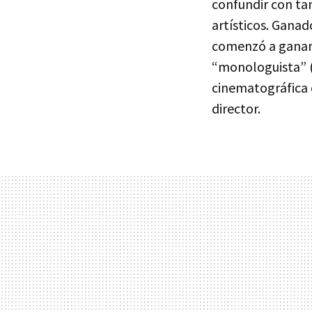
confundir con ta
artísticos. Gana
comenzó a ganars
“monologuista” (e
cinematográfica 
director.