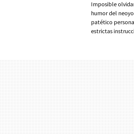
Imposible olvidar
humor del neoyorq
patético persona
estrictas instru