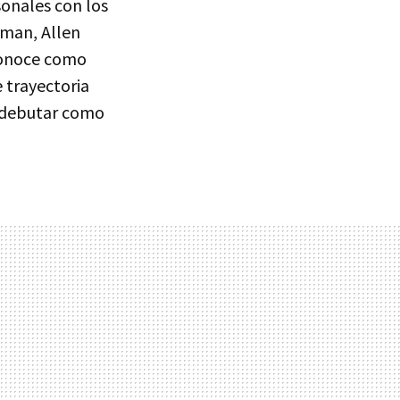
sonales con los
gman, Allen
 conoce como
 trayectoria
e debutar como