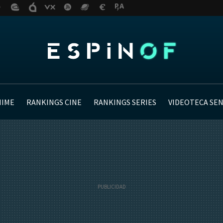
NIME
RANKINGS CINE
RANKINGS SERIES
VIDEOTECA SE