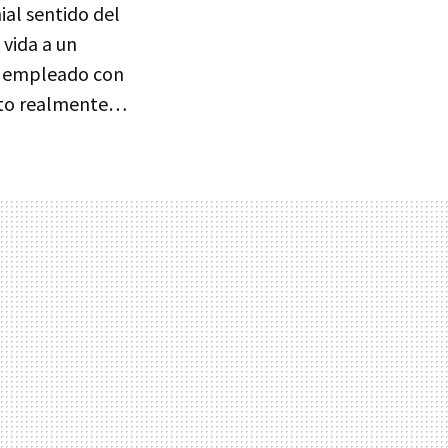
ial sentido del
 vida a un
al empleado con
rito realmente…