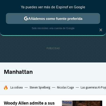
Ya puedes ver más de Espinof en Google
CRÍTICA
ESTRENOS
REALITY
ANIME
RANKINGS CINE
RA
Añádenos como fuente preferida
Solo necesitas una cuenta de Google
×
Manhattan
HOY SE HABLA DE
La odisea
Steven Spielberg
Nicolas Cage
Las guerreras K-Po
Woody Allen admite a sus