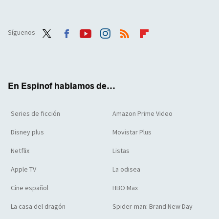
Síguenos
Twit
Face
Yout
Inst
RSS
Flip
ter
boo
ube
agra
boar
k
m
d
En Espinof hablamos de...
Series de ficción
Amazon Prime Video
Disney plus
Movistar Plus
Netflix
Listas
Apple TV
La odisea
Cine español
HBO Max
La casa del dragón
Spider-man: Brand New Day