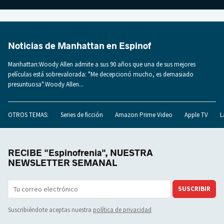
Noticias de Manhattan en Espinof
Manhattan:Woody Allen admite a sus 90 años que una de sus mejores
películas está sobrevalorada: "Me decepcionó mucho, es demasiado
presuntuosa".Woody Allen...
OTROS TEMAS:
Series de ficción
Amazon Prime Video
Apple TV
L
RECIBE "Espinofrenia", NUESTRA
NEWSLETTER SEMANAL
SUSCRIBIR
Suscribiéndote aceptas nuestra
política de privacidad