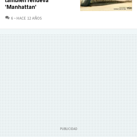
también renueva
'Manhattan'
COMENTARIOS
6
HACE 12 AÑOS