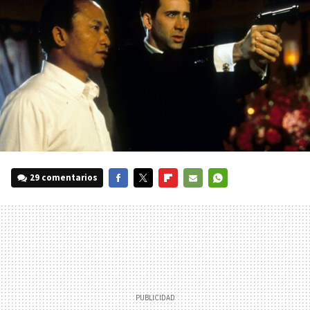
29 comentarios
FACEBOOK
TWITTER
FLIPBOARD
E-
WHATSAPP
MAIL