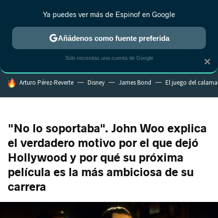
Ya puedes ver más de Espinof en Google
MENÚ
NUEVO
Añádenos como fuente preferida
CRÍTICA
ESTRENOS
REALITY
ANIME
RANKINGS CINE
RA
Solo necesitas una cuenta de Google
×
HOY SE HABLA DE
Arturo Pérez-Reverte
Disney
James Bond
El juego del calama
"No lo soportaba". John Woo explica
el verdadero motivo por el que dejó
Hollywood y por qué su próxima
película es la más ambiciosa de su
carrera