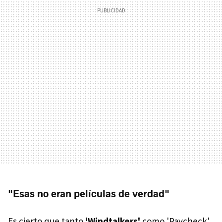
"Esas no eran películas de verdad"
Es cierto que tanto
'Windtalkers'
como 'Paycheck'