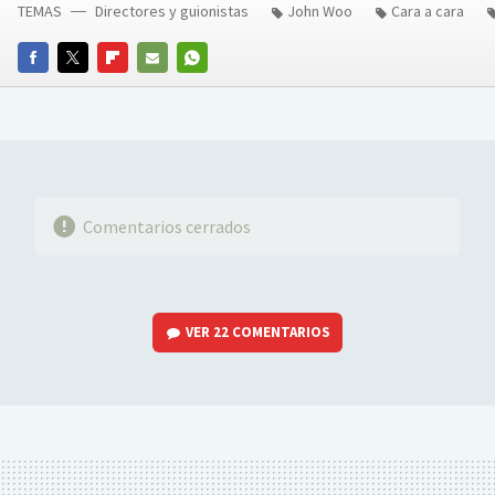
TEMAS
Directores y guionistas
John Woo
Cara a cara
FACEBOOK
TWITTER
FLIPBOARD
E-
WHATSAPP
MAIL
Comentarios cerrados
VER
22 COMENTARIOS