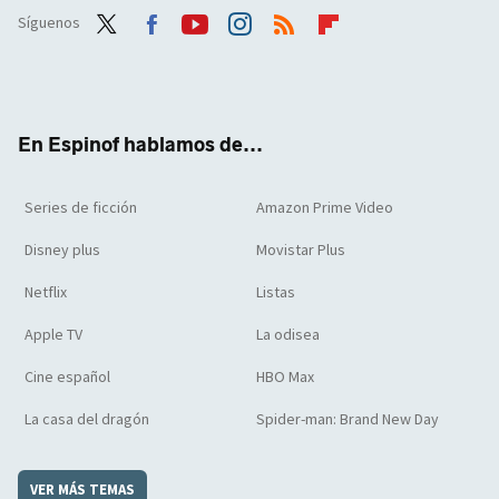
Síguenos
Twit
Face
Yout
Inst
RSS
Flip
ter
boo
ube
agra
boar
k
m
d
En Espinof hablamos de...
Series de ficción
Amazon Prime Video
Disney plus
Movistar Plus
Netflix
Listas
Apple TV
La odisea
Cine español
HBO Max
La casa del dragón
Spider-man: Brand New Day
VER MÁS TEMAS