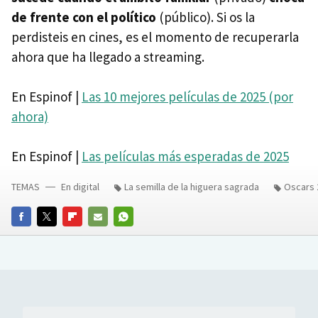
de frente con el político
(público). Si os la
perdisteis en cines, es el momento de recuperarla
ahora que ha llegado a streaming.
En Espinof |
Las 10 mejores películas de 2025 (por
ahora)
En Espinof |
Las películas más esperadas de 2025
TEMAS
En digital
La semilla de la higuera sagrada
Oscars 
FACEBOOK
TWITTER
FLIPBOARD
E-
WHATSAPP
MAIL