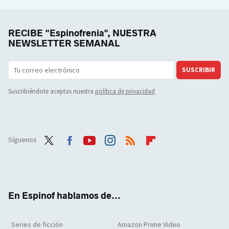
RECIBE "Espinofrenia", NUESTRA
NEWSLETTER SEMANAL
SUSCRIBIR
Suscribiéndote aceptas nuestra
política de privacidad
Síguenos
Twit
Face
Yout
Inst
RSS
Flip
ter
boo
ube
agra
boar
k
m
d
En Espinof hablamos de...
Series de ficción
Amazon Prime Video