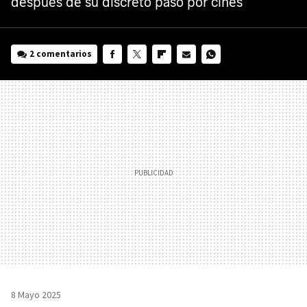
después de su discreto paso por cines
2 comentarios
FACEBOOK
TWITTER
FLIPBOARD
E-
WHATSAPP
MAIL
8 Mayo 2025