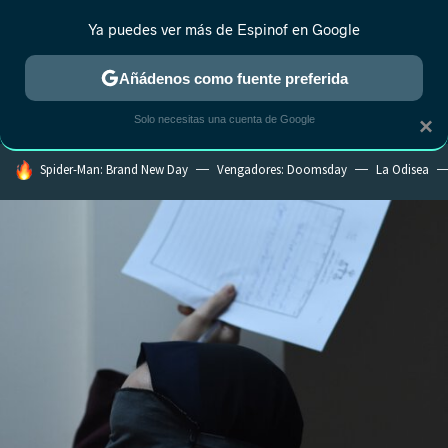
Ya puedes ver más de Espinof en Google
CRÍTICA
ESTRENOS
REALITY
ANIME
RANKINGS CINE
RA
Añádenos como fuente preferida
Solo necesitas una cuenta de Google
×
HOY SE HABLA DE
Spider-Man: Brand New Day
Vengadores: Doomsday
La Odisea