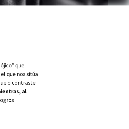
ójico" que
el que nos sitúa
que o contraste
entras, al
logros