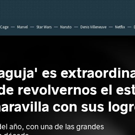
 Cage
Marvel
Star Wars
Naruto
Denis Villeneuve
Netflix
 aguja' es extraordin
 de revolvernos el e
aravilla con sus log
del año, con una de las grandes