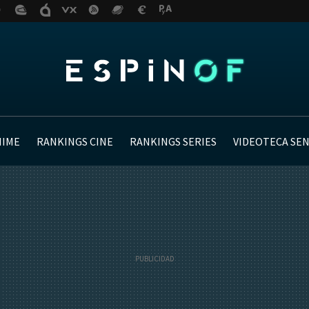
NIME
RANKINGS CINE
RANKINGS SERIES
VIDEOTECA SE