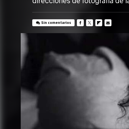
direcciones de fotografía de 
Sin comentarios
FACEBOOK
TWITTER
FLIPBOARD
E-
MAIL