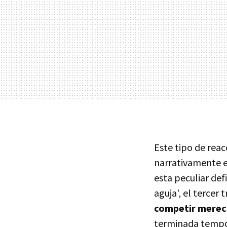
Este tipo de reac
narrativamente e
esta peculiar def
aguja', el tercer
competir mereci
terminada tempo