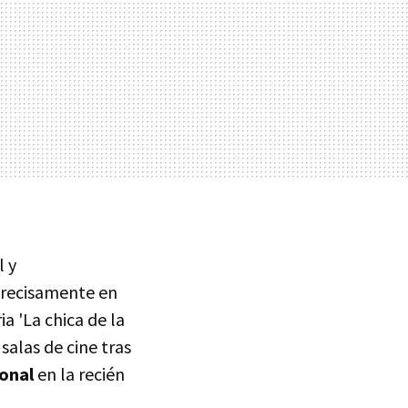
l y
 precisamente en
a 'La chica de la
salas de cine tras
ional
en la recién