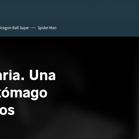
Dragon Ball Super
Spider-Man
aria. Una
stómago
ros