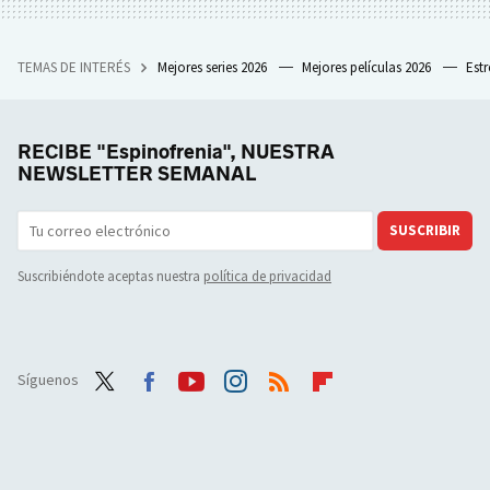
TEMAS DE INTERÉS
Mejores series 2026
Mejores películas 2026
Est
RECIBE "Espinofrenia", NUESTRA
NEWSLETTER SEMANAL
SUSCRIBIR
Suscribiéndote aceptas nuestra
política de privacidad
Síguenos
Twit
Face
Yout
Inst
RSS
Flip
ter
boo
ube
agra
boar
k
m
d