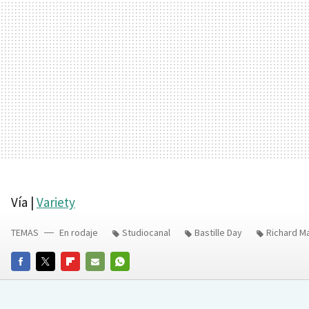
Vía |
Variety
TEMAS
En rodaje
Studiocanal
Bastille Day
Richard M
FACEBOOK
TWITTER
FLIPBOARD
E-
WHATSAPP
MAIL