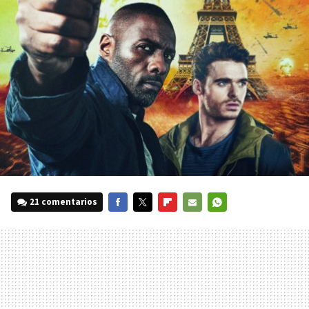
21 comentarios
FACEBOOK
TWITTER
FLIPBOARD
E-
WHATSAPP
MAIL