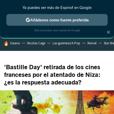
Ya puedes ver más de Espinof en Google
MENÚ
NUEVO
Añádenos como fuente preferida
CRÍTICA
ESTRENOS
REALITY
ANIME
RANKINGS CINE
RA
Solo necesitas una cuenta de Google
×
HOY SE HABLA DE
Vaiana
Nicolas Cage
Las guerreras K-Pop
Marvel
Star Wa
'Bastille Day' retirada de los cines
franceses por el atentado de Niza:
¿es la respuesta adecuada?