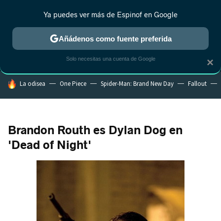
Ya puedes ver más de Espinof en Google
MENÚ
NUEVO
Añádenos como fuente preferida
CRÍTICA
ESTRENOS
REALITY
ANIME
RANKINGS CINE
RA
Solo necesitas una cuenta de Google
×
HOY SE HABLA DE
La odisea
One Piece
Spider-Man: Brand New Day
Fallout
Brandon Routh es Dylan Dog en
'Dead of Night'