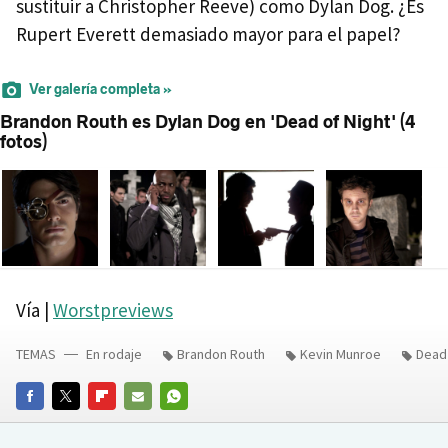
sustituir a Christopher Reeve) como Dylan Dog. ¿Es
Rupert Everett demasiado mayor para el papel?
Ver galería completa »
Brandon Routh es Dylan Dog en 'Dead of Night' (4
fotos)
Vía |
Worstpreviews
TEMAS
En rodaje
Brandon Routh
Kevin Munroe
Dead 
FACEBOOK
TWITTER
FLIPBOARD
E-
WHATSAPP