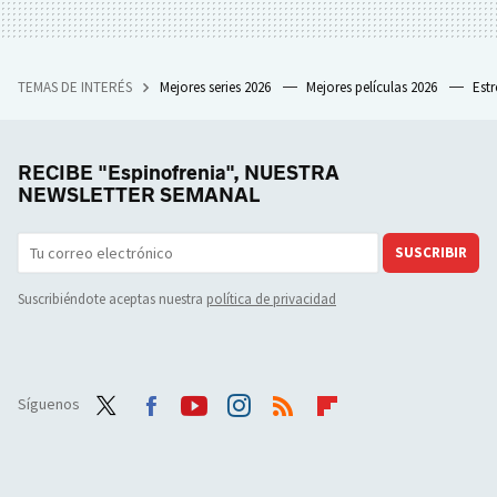
TEMAS DE INTERÉS
Mejores series 2026
Mejores películas 2026
Est
RECIBE "Espinofrenia", NUESTRA
NEWSLETTER SEMANAL
SUSCRIBIR
Suscribiéndote aceptas nuestra
política de privacidad
Síguenos
Twit
Face
Yout
Inst
RSS
Flip
ter
boo
ube
agra
boar