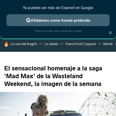
Ya puedes ver más de Espinof en Google
CRÍTICA
ESTRENOS
REALITY
ANIME
RANKINGS CINE
RA
Añádenos como fuente preferida
Solo necesitas una cuenta de Google
×
HOY SE HABLA DE
La casa del dragón
La odisea
Francis Ford Coppola
Marvel
El sensacional homenaje a la saga
'Mad Max' de la Wasteland
Weekend, la imagen de la semana