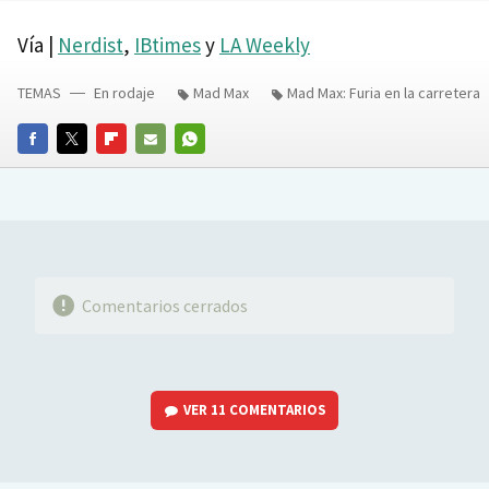
Ne
Vía |
Nerdist
,
IBtimes
y
LA Weekly
TEMAS
En rodaje
Mad Max
Mad Max: Furia en la carretera
FACEBOOK
TWITTER
FLIPBOARD
E-
WHATSAPP
MAIL
Comentarios cerrados
VER
11 COMENTARIOS