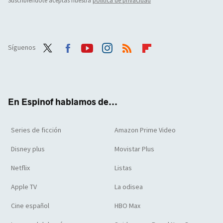
Suscribiéndote aceptas nuestra
política de privacidad
Síguenos
Twit
Face
Yout
Inst
RSS
Flip
ter
boo
ube
agra
boar
k
m
d
En Espinof hablamos de...
Series de ficción
Amazon Prime Video
Disney plus
Movistar Plus
Netflix
Listas
Apple TV
La odisea
Cine español
HBO Max