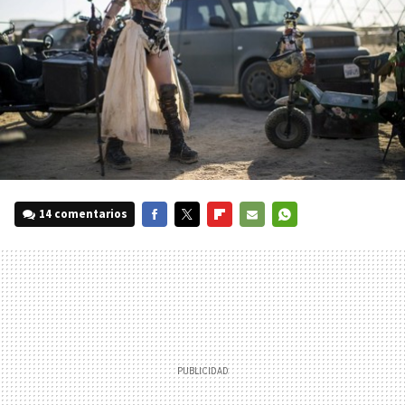
14 comentarios
FACEBOOK
TWITTER
FLIPBOARD
E-
WHATSAPP
MAIL