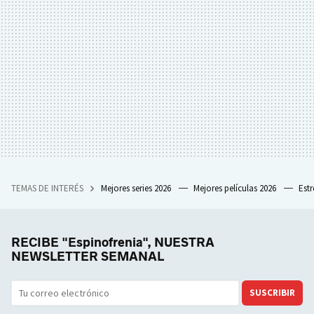
TEMAS DE INTERÉS
Mejores series 2026
Mejores películas 2026
Est
RECIBE "Espinofrenia", NUESTRA
NEWSLETTER SEMANAL
SUSCRIBIR