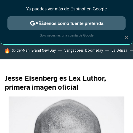
Ya puedes ver más de Espinof en Google
MENÚ
NUEVO
Añádenos como fuente preferida
CRÍTICA
ESTRENOS
REALITY
ANIME
RANKINGS CINE
RA
Solo necesitas una cuenta de Google
×
HOY SE HABLA DE
Spider-Man: Brand New Day
Vengadores: Doomsday
La Odisea
Jesse Eisenberg es Lex Luthor,
primera imagen oficial