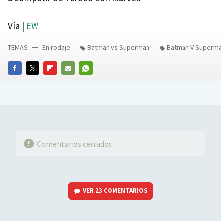
Vía |
EW
TEMAS
En rodaje
Batman vs Superman
Batman V Superman
FACEBOOK
TWITTER
FLIPBOARD
E-
WHATSAPP
MAIL
Comentarios cerrados
VER
23 COMENTARIOS