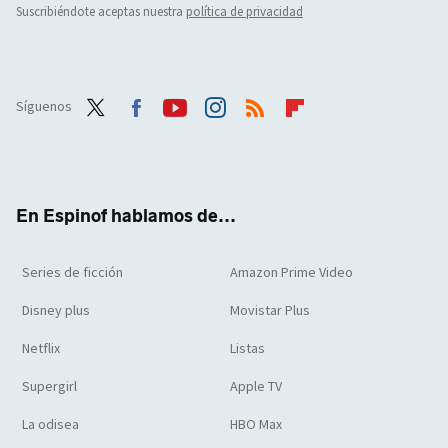
Suscribiéndote aceptas nuestra
política de privacidad
Síguenos
Twit
Face
Yout
Inst
RSS
Flip
ter
boo
ube
agra
boar
k
m
d
En Espinof hablamos de...
Series de ficción
Amazon Prime Video
Disney plus
Movistar Plus
Netflix
Listas
Supergirl
Apple TV
La odisea
HBO Max