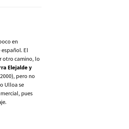
 poco en
 español. El
r otro camino, lo
ra Elejalde y
 (2000), pero no
o Ulloa se
omercial, pues
je.