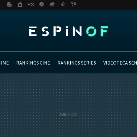
NIME
RANKINGS CINE
RANKINGS SERIES
VIDEOTECA SE