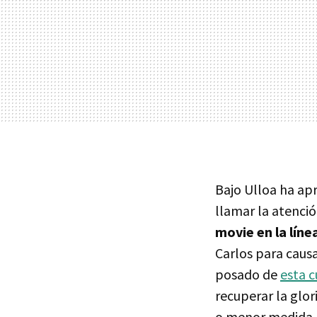
Bajo Ulloa ha ap
llamar la atenció
movie en la líne
Carlos para caus
posado de
esta 
recuperar la glo
o menor medida, a