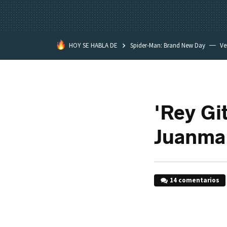
HOY SE HABLA DE
Spider-Man: Brand New Day
Ve
Black Lagoon
David Lynch
'Rey Git
Juanma 
14 comentarios