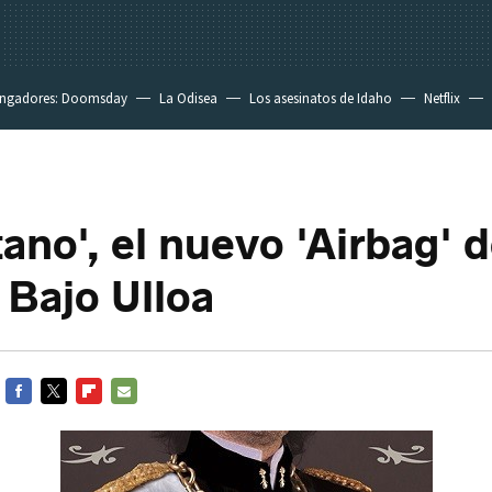
ngadores: Doomsday
La Odisea
Los asesinatos de Idaho
Netflix
ano', el nuevo 'Airbag' 
Bajo Ulloa
FACEBOOK
TWITTER
FLIPBOARD
E-
MAIL