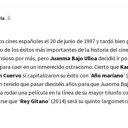
lla
los cines españoles el 20 de junio de 1997 y tardó bien
o de los éxitos más importantes de la historia del cine
nsioso por más, pero
Juanma Bajo Ulloa
decidió ir po
ó para caer en un inmerecido ostracismo. Cierto que
Kar
n Cuervo
sí capitalizaron su éxito con ‘
Año mariano
’
n tenido que pasar dieciséis años para que Juanma Baj
a rodar una película en la línea de su mayor triunfo c
rse que ‘
Rey Gitano
’ (2014) será su quinto largometra