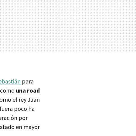
Sebastián
para
ta como
una road
como el rey Juan
 fuera poco ha
eración por
gustado en mayor