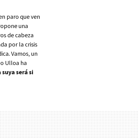
 en paro que ven
propone una
ros de cabeza
a por la crisis
dica. Vamos, un
jo Ulloa ha
 suya será si