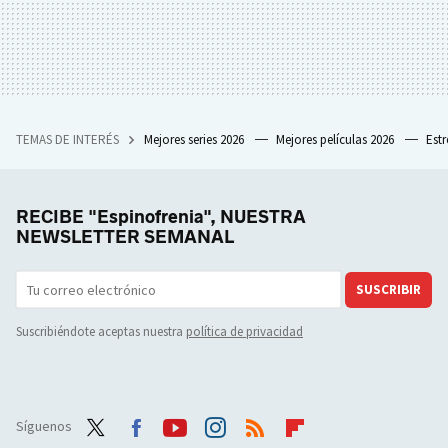
TEMAS DE INTERÉS
Mejores series 2026
Mejores películas 2026
Est
RECIBE "Espinofrenia", NUESTRA
NEWSLETTER SEMANAL
SUSCRIBIR
Suscribiéndote aceptas nuestra
política de privacidad
Síguenos