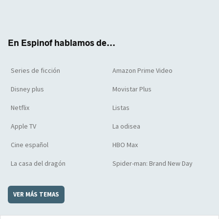
Twit
Face
Yout
Inst
RSS
Flip
ter
boo
ube
agra
boar
k
m
d
En Espinof hablamos de...
Series de ficción
Amazon Prime Video
Disney plus
Movistar Plus
Netflix
Listas
Apple TV
La odisea
Cine español
HBO Max
La casa del dragón
Spider-man: Brand New Day
VER MÁS TEMAS