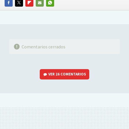
FACEBOOK
TWITTER
FLIPBOARD
E-
WHATSAPP
MAIL
Comentarios cerrados
VER
26 COMENTARIOS