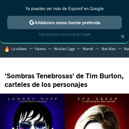
Ya puedes ver más de Espinof en Google
MENÚ
NUEVO
Añádenos como fuente preferida
CRÍTICA
ESTRENOS
REALITY
ANIME
RANKINGS CINE
RA
Solo necesitas una cuenta de Google
×
HOY SE HABLA DE
La odisea
Vaiana
Nicolas Cage
Marvel
Star Wars
Na
'Sombras Tenebrosas' de Tim Burton,
carteles de los personajes