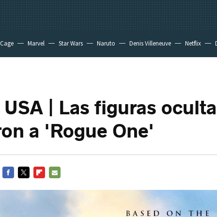
 Cage
Marvel
Star Wars
Naruto
Denis Villeneuve
Netflix
a USA | Las figuras ocult
ron a 'Rogue One'
FACEBOOK
TWITTER
FLIPBOARD
E-
MAIL