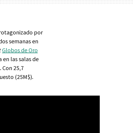
rotagonizado por
 dos semanas en
2
Globos de Oro
 en las salas de
. Con 25,7
puesto (25M$).