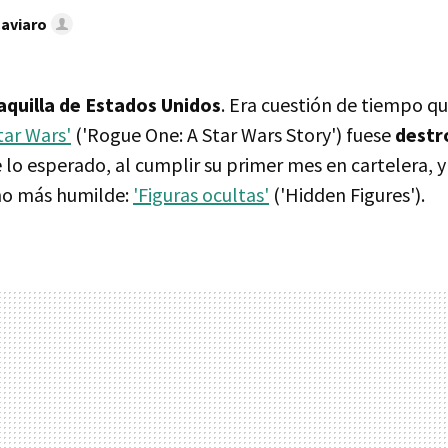
Caviaro
aquilla de Estados Unidos
. Era cuestión de tiempo q
tar Wars'
('Rogue One: A Star Wars Story') fuese
destr
 lo esperado, al cumplir su primer mes en cartelera, 
o más humilde:
'Figuras ocultas'
('Hidden Figures').