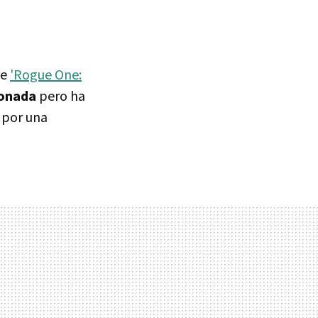
ue
'Rogue One:
onada
pero ha
y por una