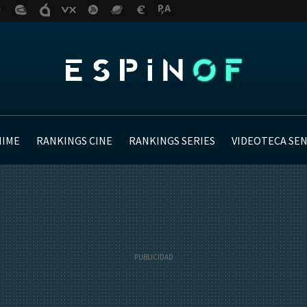
NIME
RANKINGS CINE
RANKINGS SERIES
VIDEOTECA SE