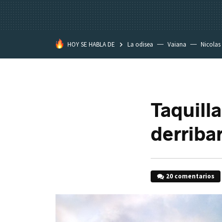
HOY SE HABLA DE
La odisea
Vaiana
Nicolas
Taquill
derriba
20 comentarios