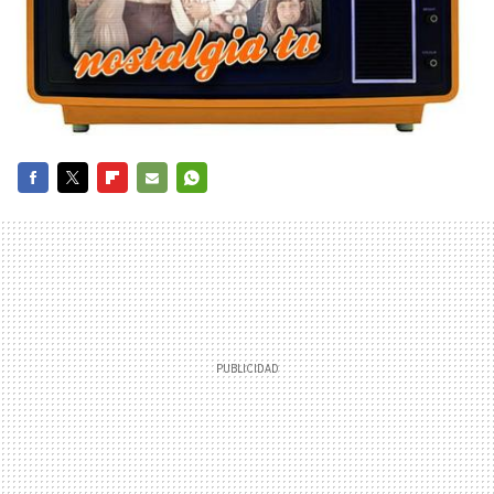
FACEBOOK
TWITTER
FLIPBOARD
E-
WHATSAPP
MAIL