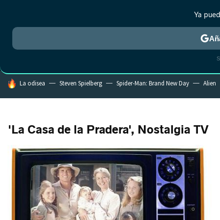
Ya pued
MENÚ
NUEVO
Añ
CRÍTICA
ESTRENOS
REALITY
ANIME
RANKINGS CINE
RA
S
HOY SE HABLA DE
La odisea
Steven Spielberg
Spider-Man: Brand New Day
Alien
'La Casa de la Pradera', Nostalgia TV