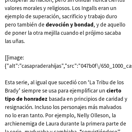
valores morales y religiosos. Los Ingalls eran un
ejemplo de superación, sacrificio y trabajo duro
pero también de
devoción y bondad
, y de aquello
de poner la otra mejilla cuando el prójimo sacaba
las uñas.
[[image:
{"alt":"casapraderahijas","src":"047b0f\/650_1000_ca
Esta serie, al igual que sucedió con ‘La Tribu de los
Brady’ siempre se usa para ejemplificar un
cierto
tipo de honradez
basada en principios de caridad y
resignación. Incluso los personajes más malvados
no lo eran tanto. Por ejemplo, Nelly Olleson, la
archienemiga de Laura durante la primera parte de
la serie, maduraba y cambiaba, “convirtiéndose”