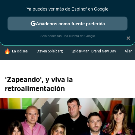
Ya puedes ver más de Espinof en Google
MENÚ
NUEVO
Añádenos como fuente preferida
CRÍTICA
ESTRENOS
REALITY
ANIME
RANKINGS CINE
RA
Solo necesitas una cuenta de Google
×
HOY SE HABLA DE
La odisea
Steven Spielberg
Spider-Man: Brand New Day
Alien
'Zapeando', y viva la
retroalimentación