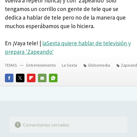
vuelva a repetir nunca) y con 'Zapeando' solo
tengamos un corrillo con gente de tele que se
dedica a hablar de tele pero no de la manera que
muchos esperábamos que lo hiciera.
En ¡Vaya tele! |
laSexta quiere hablar de televisión y
prepara 'Zapeando'
TEMAS
Entretenimiento
La Sexta
Globomedia
Zapean
FACEBOOK
TWITTER
FLIPBOARD
E-
WHATSAPP
MAIL
Comentarios cerrados