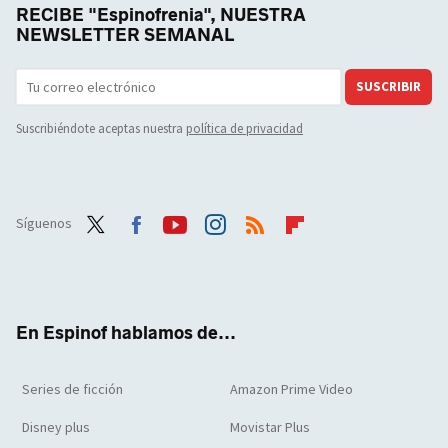
RECIBE "Espinofrenia", NUESTRA
NEWSLETTER SEMANAL
SUSCRIBIR
Suscribiéndote aceptas nuestra
política de privacidad
Síguenos
Twit
Face
Yout
Inst
RSS
Flip
ter
boo
ube
agra
boar
k
m
d
En Espinof hablamos de...
Series de ficción
Amazon Prime Video
Disney plus
Movistar Plus