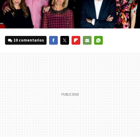
10 comentarios
FACEBOOK
TWITTER
FLIPBOARD
E-
WHATSAPP
MAIL