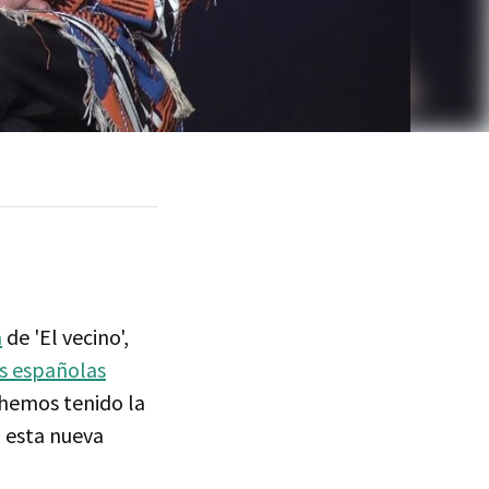
a
de 'El vecino',
es españolas
 hemos tenido la
n esta nueva