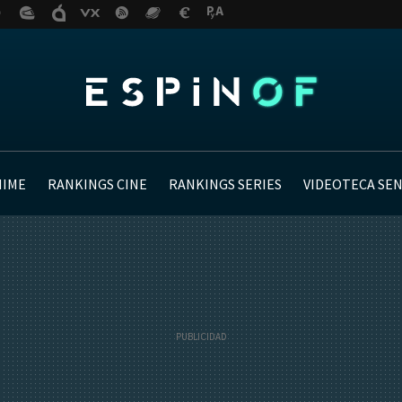
NIME
RANKINGS CINE
RANKINGS SERIES
VIDEOTECA SE