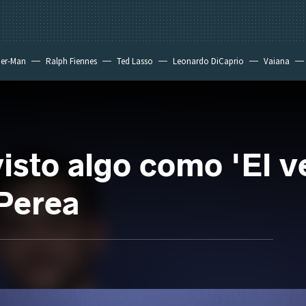
der-Man
Ralph Fiennes
Ted Lasso
Leonardo DiCaprio
Vaiana
isto algo como 'El v
Perea