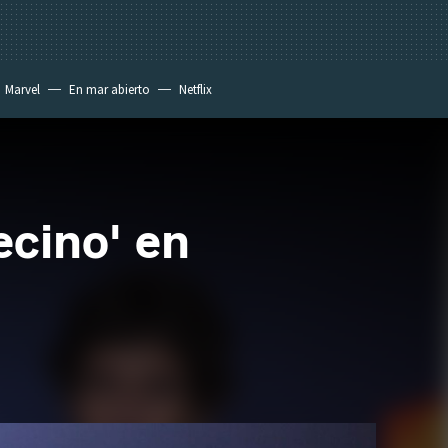
Marvel
En mar abierto
Netflix
ecino' en