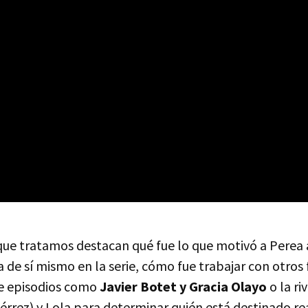
que tratamos destacan qué fue lo que motivó a Perea 
a de sí mismo en la serie, cómo fue trabajar con otros 
e episodios como
Javier Botet y Gracia Olayo
o la ri
iérrez) y Lola para determinar quién está destinado r