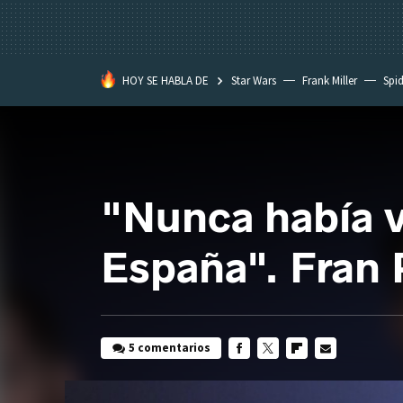
HOY SE HABLA DE
Star Wars
Frank Miller
Spi
"Nunca había v
España". Fran 
5 comentarios
FACEBOOK
TWITTER
FLIPBOARD
E-
MAIL