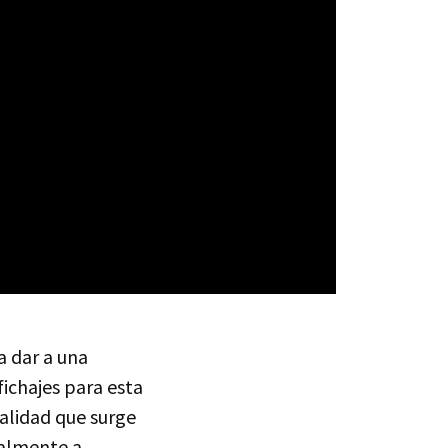
a dar a una
fichajes para esta
validad que surge
ealmente a