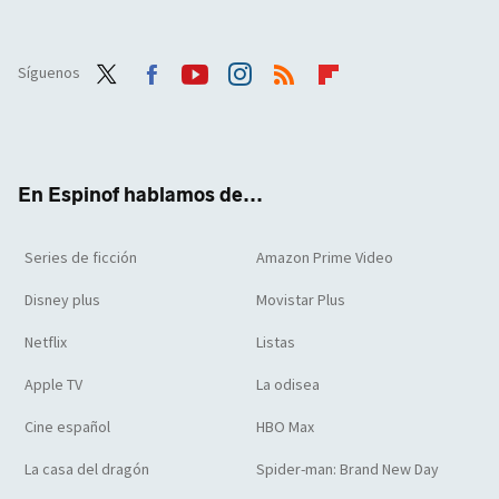
Síguenos
Twit
Face
Yout
Inst
RSS
Flip
ter
boo
ube
agra
boar
k
m
d
En Espinof hablamos de...
Series de ficción
Amazon Prime Video
Disney plus
Movistar Plus
Netflix
Listas
Apple TV
La odisea
Cine español
HBO Max
La casa del dragón
Spider-man: Brand New Day