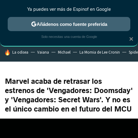
Ya puedes ver más de Espinof en Google
MENÚ
NUEVO
Añádenos como fuente preferida
CRÍTICA
ESTRENOS
REALITY
ANIME
RANKINGS CINE
RA
Solo necesitas una cuenta de Google
×
HOY SE HABLA DE
La odisea
Vaiana
Michael
La Momia de Lee Cronin
Spide
Marvel acaba de retrasar los
estrenos de 'Vengadores: Doomsday'
y 'Vengadores: Secret Wars'. Y no es
el único cambio en el futuro del MCU