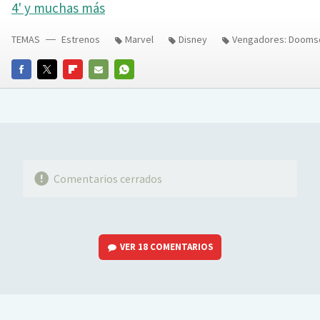
4' y muchas más
TEMAS
Estrenos
Marvel
Disney
Vengadores: Dooms
FACEBOOK
TWITTER
FLIPBOARD
E-
WHATSAPP
MAIL
Comentarios cerrados
VER
18 COMENTARIOS