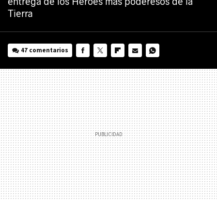
entrega de los Héroes más poderesos de la
Tierra
47 comentarios
FACEBOOK
TWITTER
FLIPBOARD
E-
WHATSAPP
MAIL