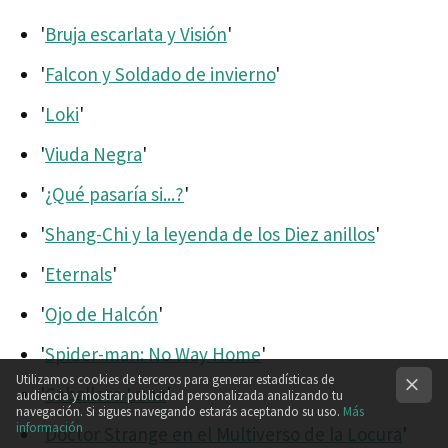
'
Bruja escarlata y Visión
'
'
Falcon y Soldado de invierno
'
'
Loki
'
'
Viuda Negra
'
'
¿Qué pasaría si...?
'
'
Shang-Chi y la leyenda de los Diez anillos
'
'
Eternals
'
'
Ojo de Halcón
'
'
Spider-man: No Way Home
'
Utilizamos cookies de terceros para generar estadísticas de
'
Caballero Luna
'
audiencia y mostrar publicidad personalizada analizando tu
navegación. Si sigues navegando estarás aceptando su uso.
Más
información
'
Doctor Strange en el Multiverso de la Locura
'