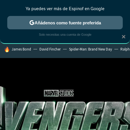
Ya puedes ver más de Espinof en Google
MENÚ
NUEVO
Añádenos como fuente preferida
CRÍTICA
ESTRENOS
REALITY
ANIME
RANKINGS CINE
RA
Solo necesitas una cuenta de Google
×
HOY SE HABLA DE
James Bond
David Fincher
Spider-Man: Brand New Day
Ralph