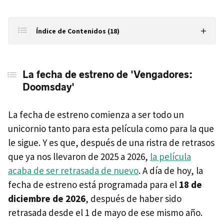
Índice de Contenidos (18)
La fecha de estreno de 'Vengadores: Doomsday'
La fecha de estreno de 'Vengadores:
El director y el guionista
Doomsday'
Reparto y protagonistas de 'Vengadores: Doomsday'
La fecha de estreno comienza a ser todo un
Lo que se sabe de la historia
unicornio tanto para esta película como para la que
El villano: quién es Muerte, la némesis de Reed
le sigue. Y es que, después de una ristra de retrasos
Richards
que ya nos llevaron de 2025 a 2026,
la película
¿Jóvenes Vengadores?
acaba de ser retrasada de nuevo
. A día de hoy, la
fecha de estreno está programada para el
Referencias para 'Vengadores: Doomsday'
18 de
diciembre de 2026
, después de haber sido
El camino hasta 'Vengadores: Doomsday': La saga del
retrasada desde el 1 de mayo de ese mismo año.
Multiverso