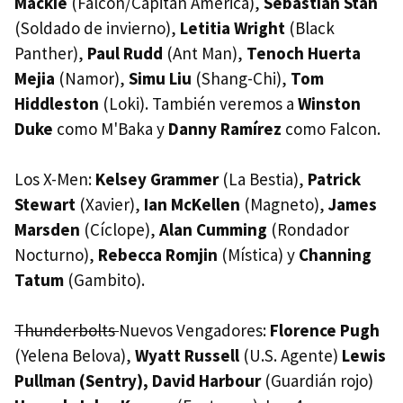
Mackie
(Falcon/Capitán América),
Sebastian Stan
(Soldado de invierno),
Letitia Wright
(Black
Panther),
Paul Rudd
(Ant Man),
Tenoch Huerta
Mejia
(Namor),
Simu Liu
(Shang-Chi),
Tom
Hiddleston
(Loki). También veremos a
Winston
Duke
como M'Baka y
Danny Ramírez
como Falcon.
Los X-Men:
Kelsey Grammer
(La Bestia),
Patrick
Stewart
(Xavier),
Ian McKellen
(Magneto),
James
Marsden
(Cíclope),
Alan Cumming
(Rondador
Nocturno),
Rebecca Romjin
(Mística) y
Channing
Tatum
(Gambito).
Thunderbolts
Nuevos Vengadores:
Florence Pugh
(Yelena Belova),
Wyatt Russell
(U.S. Agente)
Lewis
Pullman (Sentry), David Harbour
(Guardián rojo)