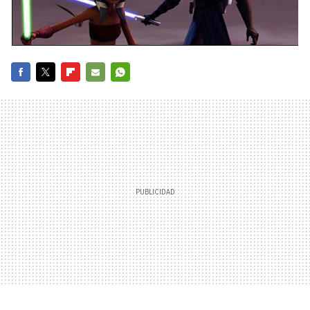
FACEBOOK
TWITTER
FLIPBOARD
E-
WHATSAPP
MAIL