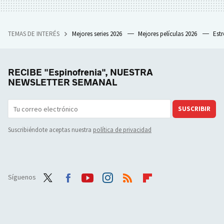
TEMAS DE INTERÉS
Mejores series 2026
Mejores películas 2026
Est
RECIBE "Espinofrenia", NUESTRA
NEWSLETTER SEMANAL
SUSCRIBIR
Suscribiéndote aceptas nuestra
política de privacidad
Síguenos
Twit
Face
Yout
Inst
RSS
Flip
ter
boo
ube
agra
boar
k
m
d