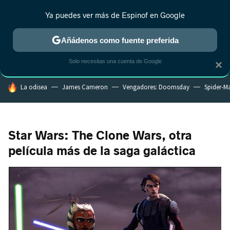
Ya puedes ver más de Espinof en Google
MENÚ
NUEVO
Añádenos como fuente preferida
CRÍTICA
ESTRENOS
REALITY
ANIME
RANKINGS CINE
RA
Solo necesitas una cuenta de Google
×
HOY SE HABLA DE
La odisea
James Cameron
Vengadores: Doomsday
Spider-M
Star Wars: The Clone Wars, otra
película más de la saga galáctica