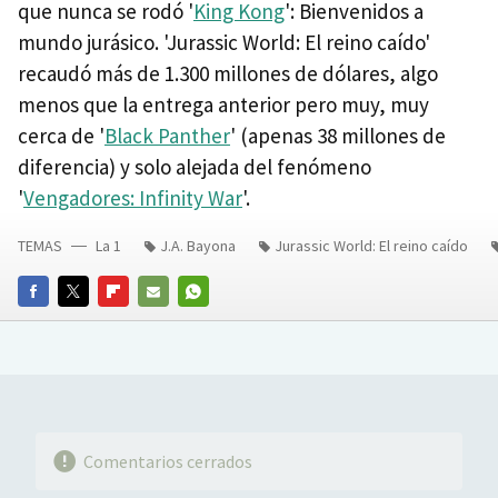
que nunca se rodó '
King Kong
': Bienvenidos a
mundo jurásico. 'Jurassic World: El reino caído'
recaudó más de 1.300 millones de dólares, algo
menos que la entrega anterior pero muy, muy
cerca de '
Black Panther
' (apenas 38 millones de
diferencia) y solo alejada del fenómeno
'
Vengadores: Infinity War
'.
TEMAS
La 1
J.A. Bayona
Jurassic World: El reino caído
FACEBOOK
TWITTER
FLIPBOARD
E-
WHATSAPP
MAIL
Comentarios cerrados