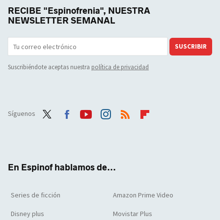
RECIBE "Espinofrenia", NUESTRA
NEWSLETTER SEMANAL
SUSCRIBIR
Suscribiéndote aceptas nuestra
política de privacidad
Síguenos
Twit
Face
Yout
Inst
RSS
Flip
ter
boo
ube
agra
boar
k
m
d
En Espinof hablamos de...
Series de ficción
Amazon Prime Video
Disney plus
Movistar Plus