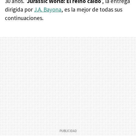
30 años. '
Jurassic World: El reino caído
', la entrega
dirigida por
J.A. Bayona
, es la mejor de todas sus
continuaciones.