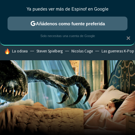
Ya puedes ver más de Espinof en Google
MENÚ
NUEVO
Añádenos como fuente preferida
CRÍTICA
ESTRENOS
REALITY
ANIME
RANKINGS CINE
RA
Solo necesitas una cuenta de Google
×
HOY SE HABLA DE
La odisea
Steven Spielberg
Nicolas Cage
Las guerreras K-Pop