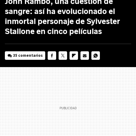
John Rambo, una cuestión de
sangre: así ha evolucionado el
inmortal personaje de Sylvester
Stallone en cinco películas
35 comentarios
FACEBOOK
TWITTER
FLIPBOARD
E-
WHATSAPP
MAIL