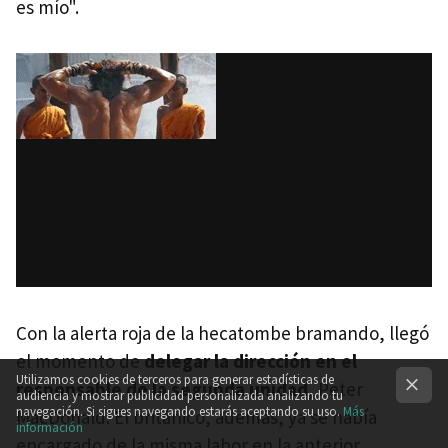
es mío".
Con la alerta roja de la hecatombe bramando, llegó
el momento de
delegar la dirección en el
Utilizamos cookies de terceros para generar estadísticas de
responsable de la segunda unidad
, Peter
audiencia y mostrar publicidad personalizada analizando tu
navegación. Si sigues navegando estarás aceptando su uso.
Más
MacDonald. El británico, además, ya se había
información
encargado de la misma labor en la anterior