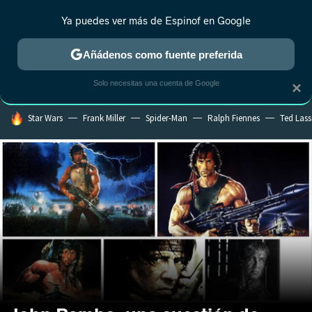
Ya puedes ver más de Espinof en Google
MENÚ
NUEVO
Añádenos como fuente preferida
CRÍTICA
ESTRENOS
REALITY
ANIME
RANKINGS CINE
RA
Solo necesitas una cuenta de Google
×
HOY SE HABLA DE
Star Wars
Frank Miller
Spider-Man
Ralph Fiennes
Ted Las