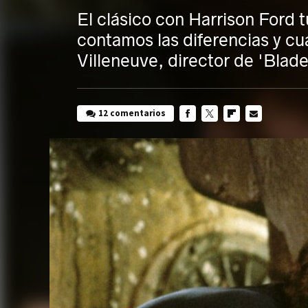
El clásico con Harrison Ford 
contamos las diferencias y cuá
Villeneuve, director de 'Bla
12 comentarios
FACEBOOK
TWITTER
FLIPBOARD
E-
MAIL