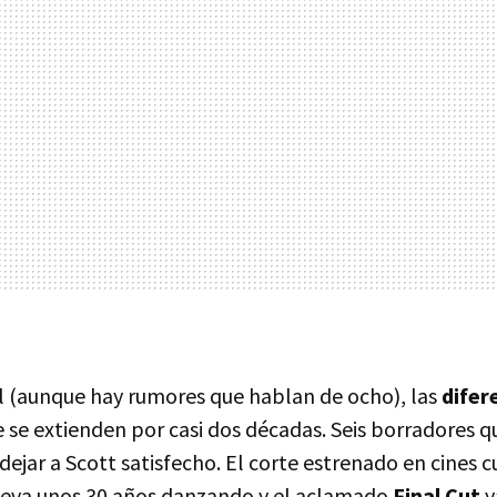
al (aunque hay rumores que hablan de ocho), las
difer
e se extienden por casi dos décadas. Seis borradores q
dejar a Scott satisfecho. El corte estrenado en cines 
leva unos 30 años danzando y el aclamado
Final Cut
y