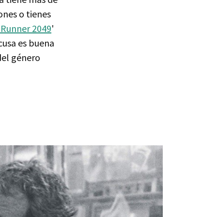
ones o tienes
 Runner 2049
'
xcusa es buena
 del género