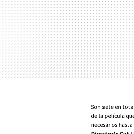
Son siete en tot
de la película qu
necesarios hasta 
Director's Cut
l