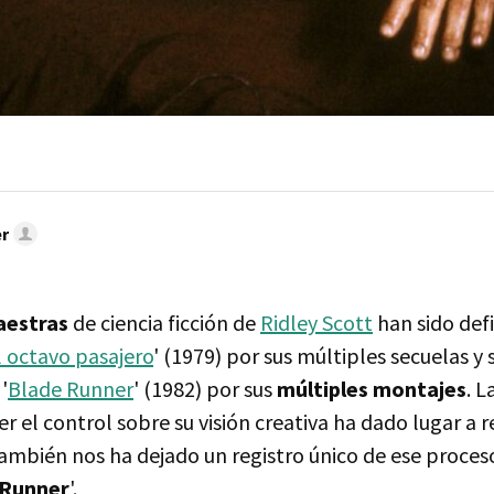
r
aestras
de ciencia ficción de
Ridley Scott
han sido defi
el octavo pasajero
' (1979) por sus múltiples secuelas y 
'
Blade Runner
' (1982) por sus
múltiples montajes
. L
 el control sobre su visión creativa ha dado lugar a 
ambién nos ha dejado un registro único de ese proceso
 Runner
'.