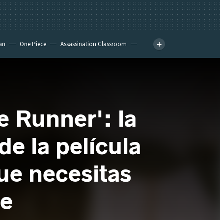
an
One Piece
Assassination Classroom
e Runner': la
de la película
que necesitas
te