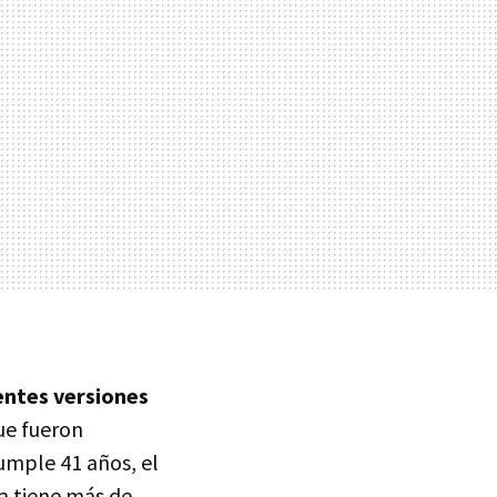
entes versiones
ue fueron
cumple 41 años, el
a tiene más de