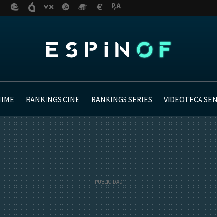
NIME
RANKINGS CINE
RANKINGS SERIES
VIDEOTECA SE