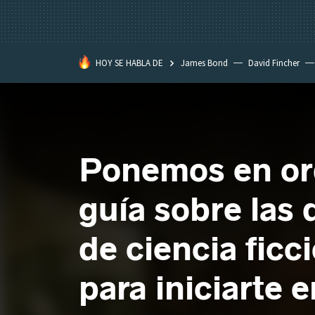
HOY SE HABLA DE
James Bond
David Fincher
Apple
Titanic
Ponemos en ord
guía sobre las 
de ciencia ficc
para iniciarte 