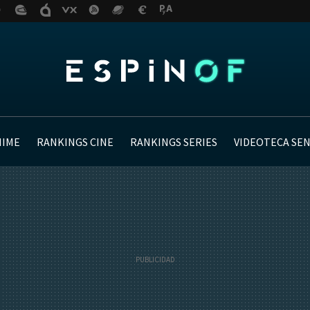
NIME
RANKINGS CINE
RANKINGS SERIES
VIDEOTECA SE