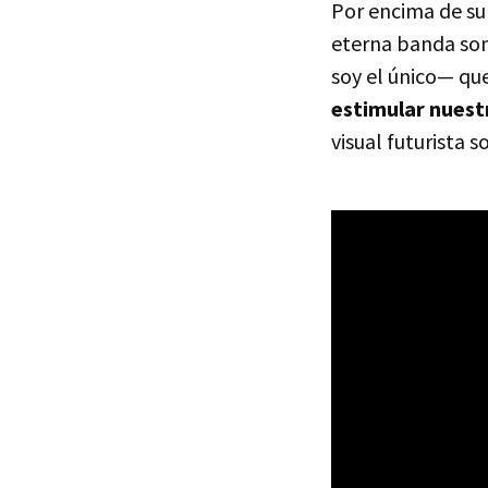
Por encima de su
eterna banda son
soy el único— qu
estimular nuest
visual futurista 