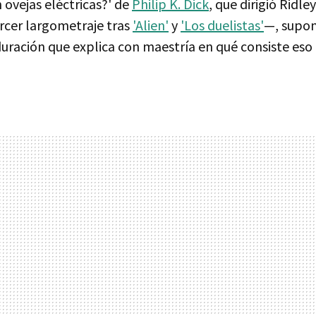
 ovejas eléctricas?' de
Philip K. Dick
, que dirigió Ridl
rcer largometraje tras
'Alien'
y
'Los duelistas'
—, supo
duración que explica con maestría en qué consiste eso