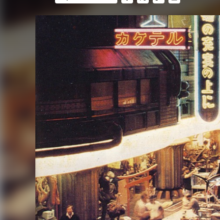
FACEBOOK
TWITTER
FLIPBOARD
E-
MAIL