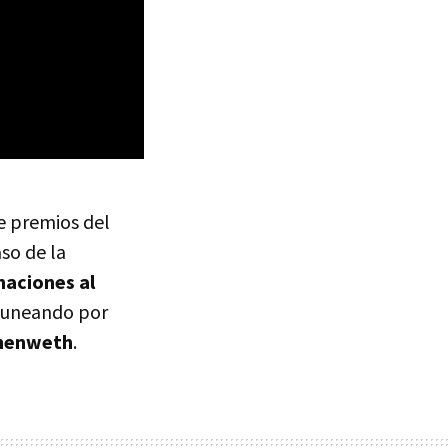
e premios del
so de la
aciones al
guneando por
nenweth
.