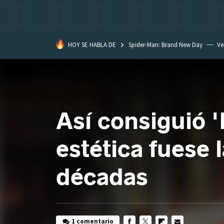
HOY SE HABLA DE
Spider-Man: Brand New Day
Ve
Black Lagoon
David Lynch
Así consiguió 
estética fuese 
décadas
1 comentario