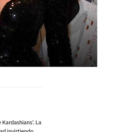
e Kardashians'. La
ad invirtiendo