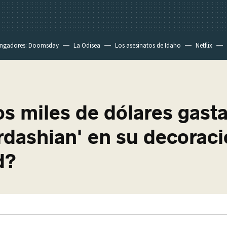
ngadores: Doomsday
La Odisea
Los asesinatos de Idaho
Netflix
s miles de dólares gast
rdashian' en su decorac
d?