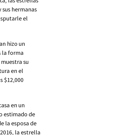
a, las estrellas
y sus hermanas
sputarle el
an hizo un
s la forma
muestra su
ura en el
os $12,000
casa en un
o estimado de
de la esposa de
2016, la estrella