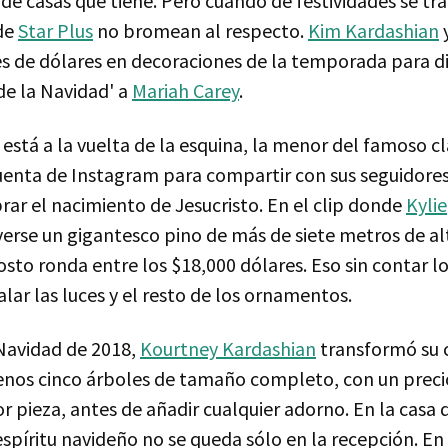
de casas que tiene. Pero cuando de festividades se trat
 de
Star Plus
no bromean al respecto.
Kim Kardashian
s de dólares en decoraciones de la temporada para di
de la Navidad' a
Mariah Carey
.
stá a la vuelta de la esquina, la menor del famoso cl
cuenta de Instagram para compartir con sus seguidore
rar el nacimiento de Jesucristo. En el clip donde
Kylie
erse un gigantesco pino de más de siete metros de alt
osto ronda entre los $18,000 dólares. Eso sin contar l
alar las luces y el resto de los ornamentos.
 Navidad de 2018,
Kourtney Kardashian
transformó su 
nos cinco árboles de tamaño completo, con un preci
r pieza, antes de añadir cualquier adorno. En la casa 
 espíritu navideño no se queda sólo en la recepción. En 