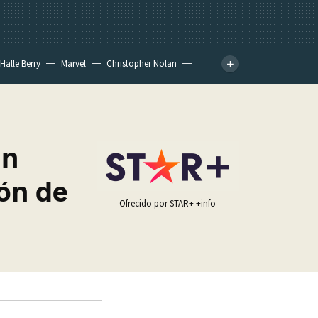
Halle Berry
Marvel
Christopher Nolan
an
ión de
Ofrecido por STAR+
+info