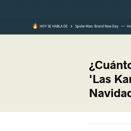
HOY SE HABLA DE
Spider-Man: Brand New Day
Ve
Black Lagoon
David Lynch
¿Cuánto
'Las Ka
Navida