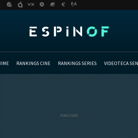
NIME
RANKINGS CINE
RANKINGS SERIES
VIDEOTECA SE