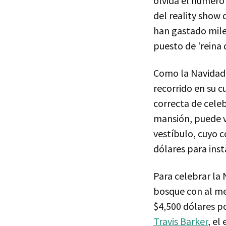
olvida el número 
del reality show
han gastado mile
puesto de 'reina 
Como la Navidad e
recorrido en su 
correcta de celeb
mansión, puede v
vestíbulo, cuyo c
dólares para inst
Para celebrar la
bosque con al me
$4,500 dólares po
Travis Barker
, el