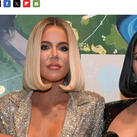
FACEBOOK
TWITTER
FLIPBOARD
E-
MAIL