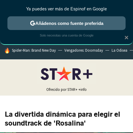
Ya puedes ver más de Espinof en Google
MENÚ
NUEVO
Añádenos como fuente preferida
CRÍTICA
ESTRENOS
REALITY
ANIME
RANKINGS CINE
RA
Solo necesitas una cuenta de Google
×
HOY SE HABLA DE
Spider-Man: Brand New Day
Vengadores: Doomsday
La Odisea
Ofrecido por STAR+
+info
La divertida dinámica para elegir el
soundtrack de 'Rosalina'