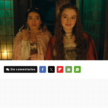
Sin comentarios
FACEBOOK
TWITTER
FLIPBOARD
E-
WHATSAPP
MAIL