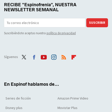
RECIBE "Espinofrenia", NUESTRA
NEWSLETTER SEMANAL
SUSCRIBIR
Suscribiéndote aceptas nuestra
política de privacidad
Síguenos
Twit
Face
Yout
Inst
RSS
Flip
ter
boo
ube
agra
boar
k
m
d
En Espinof hablamos de...
Series de ficción
Amazon Prime Video
Disney plus
Movistar Plus