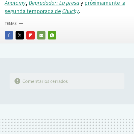
Anatomy
,
Depredador: La presa
y
próximamente la
segunda temporada de
Chucky
.
TEMAS
FACEBOOK
TWITTER
FLIPBOARD
E-
WHATSAPP
MAIL
Comentarios cerrados