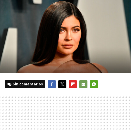
Sin comentarios
FACEBOOK
TWITTER
FLIPBOARD
E-
WHATSAPP
MAIL