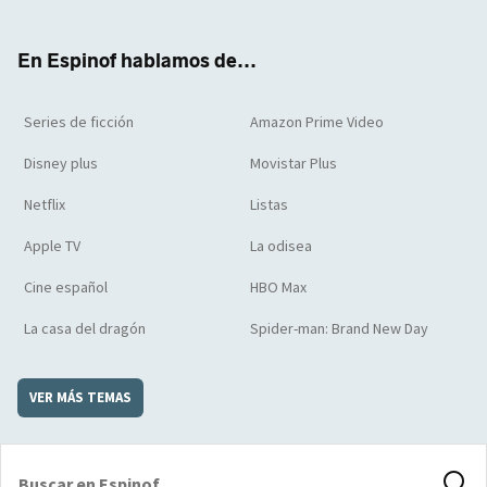
ter
boo
ube
agra
boar
k
m
d
En Espinof hablamos de...
Series de ficción
Amazon Prime Video
Disney plus
Movistar Plus
Netflix
Listas
Apple TV
La odisea
Cine español
HBO Max
La casa del dragón
Spider-man: Brand New Day
VER MÁS TEMAS