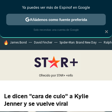
Ya puedes ver más de Espinof en Google
CRÍTICA
ESTRENOS
REALITY
ANIME
RANKINGS CINE
RA
Añádenos como fuente preferida
Solo necesitas una cuenta de Google
×
HOY SE HABLA DE
James Bond
David Fincher
Spider-Man: Brand New Day
Ralph
Ofrecido por STAR+
+info
Le dicen "cara de culo" a Kylie
Jenner y se vuelve viral